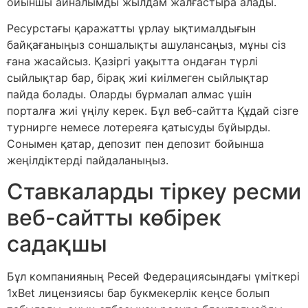
ойыншы айналымды жылдам жалғастыра алады.
Ресурстағы қаражатты ұрлау ықтималдығын
байқағаныңыз соншалықты ашулансаңыз, мұны сіз
ғана жасайсыз. Қазіргі уақытта ондаған түрлі
сыйлықтар бар, бірақ жиі киілмеген сыйлықтар
пайда болады. Оларды бұрмалап алмас үшін
порталға жиі үңілу керек. Бұл веб-сайтта Құдай сізге
турнирге немесе лотереяға қатысуды бұйырды.
Сонымен қатар, депозит пен депозит бойынша
жеңілдіктерді пайдаланыңыз.
Ставкаларды тіркеу ресми
веб-сайтты көбірек
садақшы
Бұл компанияның Ресей Федерациясындағы үміткері
1xBet лицензиясы бар букмекерлік кеңсе болып