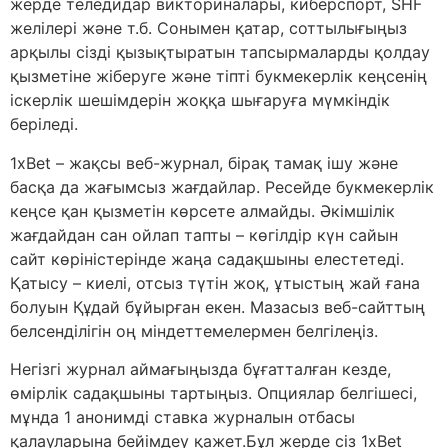
жерде теледидар викториналары, киберспорт, SHF
желілері және т.б. Сонымен қатар, соттылығыңыз
арқылы сізді қызықтыратын тапсырмаларды қолдау
қызметіне жіберуге және тіпті букмекерлік кеңсенің
іскерлік шешімдерін жоққа шығаруға мүмкіндік
беріледі.
1xBet – жақсы веб-журнал, бірақ тамақ ішу және
басқа да жағымсыз жағдайлар. Ресейде букмекерлік
кеңсе қан қызметін көрсете алмайды. Әкімшілік
жағдайдан сан ойлап тапты – көгілдір күн сайын
сайт көріністерінде жаңа садақшыны елестетеді.
Қатысу – киелі, отсыз түтін жоқ, ұтыстың жай ғана
болуын Құдай бұйырған екен. Мазасыз веб-сайттың
белсенділігін оң міндеттемелермен белгілеңіз.
Негізгі журнал аймағыңызда бұғатталған кезде,
өмірлік садақшыны тартыңыз. Опциялар белгішесі,
мұнда 1 анонимді ставка журналын отбасы
қалауларына бейімдеу қажет.Бұл жерде сіз 1xBet