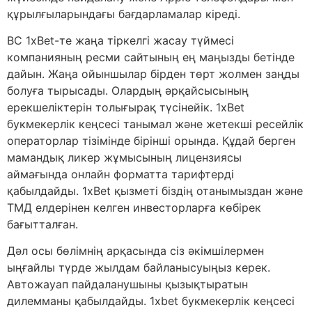
құрылғыларындағы бағдарламалар кіреді.
BC 1xBet-те жаңа тіркелгі жасау түймесі
компанияның ресми сайтының ең маңызды бетінде
дайын. Жаңа ойыншылар бірден төрт жолмен заңды
болуға тырысады. Олардың әрқайсысының
ерекшеліктерін толығырақ түсінейік. 1xBet
букмекерлік кеңсесі танымал және жетекші ресейлік
операторлар тізімінде бірінші орында. Құдай берген
мамандық ликер жұмысының лицензиясы
аймағында онлайн форматта тарифтерді
қабылдайды. 1xBet қызметі біздің отанымыздан және
ТМД елдерінен келген инвесторларға көбірек
бағытталған.
Дәл осы бөлімнің арқасында сіз әкімшілермен
ыңғайлы түрде жылдам байланысуыңыз керек.
Автожауап пайдаланушыны қызықтыратын
дилемманы қабылдайды. 1xbet букмекерлік кеңсесі