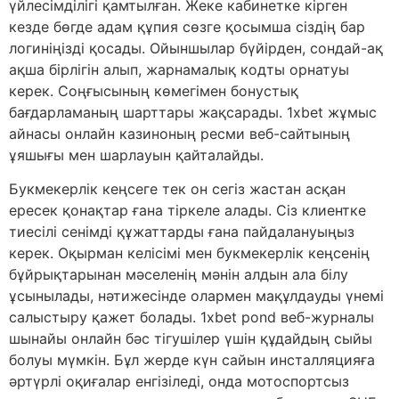
үйлесімділігі қамтылған. Жеке кабинетке кірген
кезде бөгде адам құпия сөзге қосымша сіздің бар
логиніңізді қосады. Ойыншылар бүйірден, сондай-ақ
ақша бірлігін алып, жарнамалық кодты орнатуы
керек. Соңғысының көмегімен бонустық
бағдарламаның шарттары жақсарады. 1xbet жұмыс
айнасы онлайн казиноның ресми веб-сайтының
ұяшығы мен шарлауын қайталайды.
Букмекерлік кеңсеге тек он сегіз жастан асқан
ересек қонақтар ғана тіркеле алады. Сіз клиентке
тиесілі сенімді құжаттарды ғана пайдалануыңыз
керек. Оқырман келісімі мен букмекерлік кеңсенің
бұйрықтарынан мәселенің мәнін алдын ала білу
ұсынылады, нәтижесінде олармен мақұлдауды үнемі
салыстыру қажет болады. 1xbet pond веб-журналы
шынайы онлайн бәс тігушілер үшін құдайдың сыйы
болуы мүмкін. Бұл жерде күн сайын инсталляцияға
әртүрлі оқиғалар енгізіледі, онда мотоспортсыз