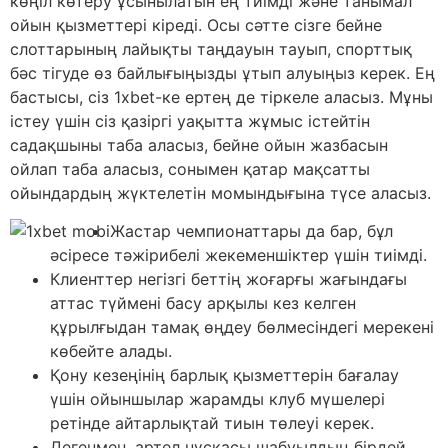
көңіл көтеру ұсынылатын ең тиімді және танымал
ойын қызметтері кіреді. Осы сәтте сізге бейне
слоттарының лайықты таңдауын тауып, спорттық
бәс тігуде өз байлығыңызды ұтып алуыңыз керек.
Ең
бастысы, сіз 1xbet-ке ертең де тіркеле аласыз. Мұны
істеу үшін сіз қазіргі уақытта жұмыс істейтін
садақшыны таба аласыз, бейне ойын жазбасын
ойлап таба аласыз, сонымен қатар мақсатты
ойындардың жүктелетін момындығына түсе аласыз.
Жастар чемпионаттары да бар, бұл
әсіресе тәжірибелі жекеменшіктер үшін тиімді.
Клиенттер негізгі беттің жоғарғы жағындағы
аттас түймені басу арқылы кез келген
құрылғыдан тамақ өңдеу бөлмесіндегі мерекені
көбейте алады.
Қону кезеңінің барлық қызметтерін бағалау
үшін ойыншылар жарамды клуб мүшелері
ретінде айтарлықтай тиын төлеуі керек.
Дегенмен, артел нұсқасы шабуылдың бірдей