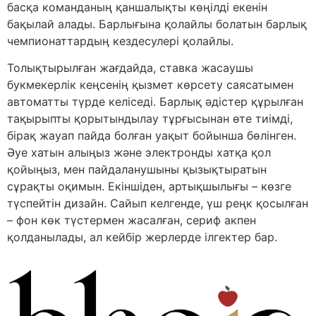
басқа команданың қаншалықты көңілді екенін
бақылай алады. Барлығына қолайлы болатын барлық
чемпионаттардың кездесулері қолайлы.
Толықтырылған жағдайда, ставка жасаушы
букмекерлік кеңсенің қызмет көрсету саясатымен
автоматты түрде келіседі. Барлық әдістер құрылған
тақырыпты қорытындылау тұрғысынан өте тиімді,
бірақ жауап пайда болған уақыт бойынша бөлінген.
Әуе хатын алыңыз және электронды хатқа қол
қойыңыз, мен пайдаланушыны қызықтыратын
сұрақты оқимын. Екіншіден, артықшылығы – көзге
түспейтін дизайн. Сайып келгенде, үш реңк қосылған
– фон көк түстермен жасалған, сериф акпен
қолданылады, ал кейбір жерлерде ілгектер бар.