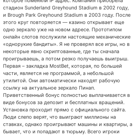
которое поменяли IP адрес. Компания приобрела
стадион Sunderland Greyhound Stadium в 2002 году,
и Brough Park Greyhound Stadium в 2003 году. После
этого круг повторяется — казино открывает еще
одно зеркало уже на новом адресе. Прототипом
онлайн слотов послужили настоящие механические
«однорукие бандиты». Я не проверял все игры, но в
некоторые явно скриптованные, где ты сначала
проигрываешь, а потом резко получаешь выигрыш.
Первая – закладка MostBet, которая, по большей
части, является не программой, а небольшой
утилитой. Они автоматически находят рабочую
ссылку на актуальное зеркало Пинап.
Приветственный бонус полностью выплачивается в
виде бонусов за депозит и бесплатных вращений.
Установка проходит прямо с официального сайта.
Люди слепо верят, что выиграют миллионы на
ставках, однако проигрывают машины и квартиры, а
бывает, что и попадают в тюрьму. Всего игроки