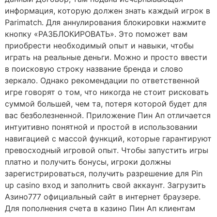
информация, которую должен знать каждый игрок в
Parimatch. Для аннулирования блокировки нажмите
кнопку «РАЗБЛОКИРОВАТЬ». Это поможет вам
приобрести необходимый опыт и навыки, чтобы
играть на реальные деньги. Можно и просто ввести
в поисковую строку название бренда и слово
зеркало. Однако рекомендации по ответственной
игре говорят о том, что никогда не стоит рисковать
суммой большей, чем та, потеря которой будет для
вас безболезненной. Приложение Пин Ап отличается
интуитивно понятной и простой в использовании
навигацией с массой функций, которые гарантируют
превосходный игровой опыт. Чтобы запустить игры
платно и получить бонусы, игроки должны
зарегистрироваться, получить разрешение для Pin
up casino вход и заполнить свой аккаунт. Загрузить
Азино777 официальный сайт в интернет браузере.
Для пополнения счета в казино Пин Ап клиентам