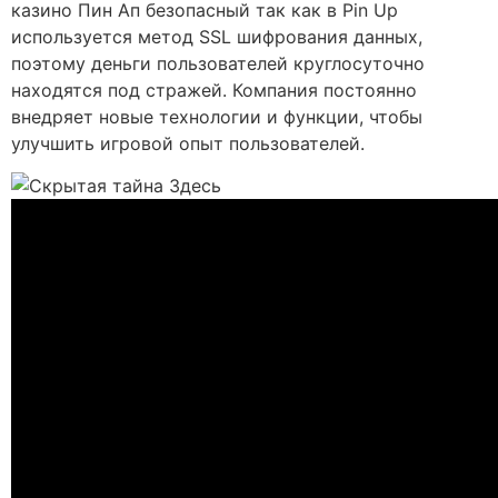
казино Пин Ап безопасный так как в Pin Up
используется метод SSL шифрования данных,
поэтому деньги пользователей круглосуточно
находятся под стражей. Компания постоянно
внедряет новые технологии и функции, чтобы
улучшить игровой опыт пользователей.