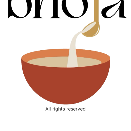
All rights reserved