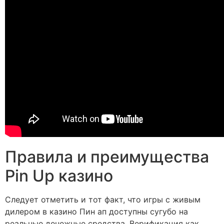
Правила и преимущества
Pin Up казино
Следует отметить и тот факт, что игры с живым
дилером в казино Пин ап доступны сугубо на
реальные денежные средства. Верификация как