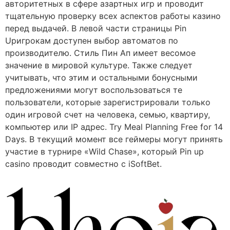
авторитетных в сфере азартных игр и проводит
тщательную проверку всех аспектов работы казино
перед выдачей. В левой части страницы Pin
Upигрокам доступен выбор автоматов по
производителю. Стиль Пин Ап имеет весомое
значение в мировой культуре. Также следует
учитывать, что этим и остальными бонусными
предложениями могут воспользоваться те
пользователи, которые зарегистрировали только
один игровой счет на человека, семью, квартиру,
компьютер или IP адрес. Try Meal Planning Free for 14
Days. В текущий момент все геймеры могут принять
участие в турнире «Wild Chase», который Pin up
casino проводит совместно с iSoftBet.