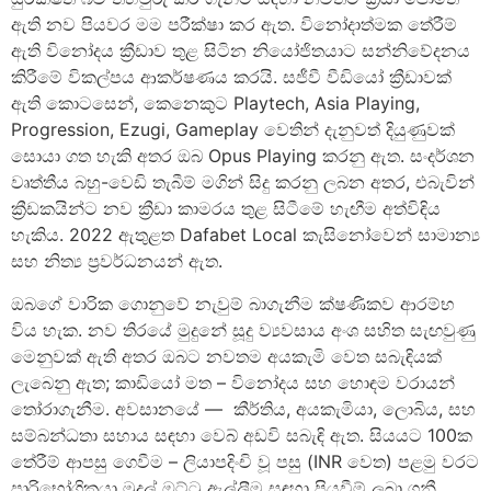
ඇති නව පියවර මම පරීක්ෂා කර ඇත. විනෝදාත්මක තේරීම්
ඇති විනෝදය ක්‍රීඩාව තුළ සිටින නියෝජිතයාට සන්නිවේදනය
කිරීමේ විකල්පය ආකර්ෂණය කරයි. සජීවී වීඩියෝ ක්‍රීඩාවක්
ඇති කොටසෙන්, කෙනෙකුට Playtech, Asia Playing,
Progression, Ezugi, Gameplay වෙතින් දැනුවත් දියුණුවක්
සොයා ගත හැකි අතර ඔබ Opus Playing කරනු ඇත. සංදර්ශන
වෘත්තීය බහු-වෙඩි තැබීම් මගින් සිදු කරනු ලබන අතර, එබැවින්
ක්‍රීඩකයින්ට නව ක්‍රීඩා කාමරය තුළ සිටීමේ හැඟීම අත්විඳිය
හැකිය. 2022 ඇතුළත Dafabet Local කැසිනෝවෙන් සාමාන්‍ය
සහ නිත්‍ය ප්‍රවර්ධනයන් ඇත.
ඔබගේ වාරික ගොනුවේ නැවුම් බාගැනීම ක්ෂණිකව ආරම්භ
විය හැක. නව තිරයේ මුදුනේ සූදු ව්‍යවසාය අංශ සහිත සැඟවුණු
මෙනුවක් ඇති අතර ඔබට නවතම අයකැමි වෙත සබැඳියක්
ලැබෙනු ඇත; කාඩියෝ මත – විනෝදය සහ හොඳම වරායන්
තෝරාගැනීම. අවසානයේ — කීර්තිය, අයකැමියා, ලොබිය, සහ
සම්බන්ධතා සහාය සඳහා වෙබ් අඩවි සබැඳි ඇත. සියයට 100ක
තේරීම් ආපසු ගෙවීම – ලියාපදිංචි වූ පසු (INR වෙත) පළමු වරට
පාරිභෝගිකයා මුදල් ඔට්ටු ඇල්ලීම සඳහා පියවීම් ලබා ගනී.