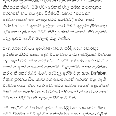
ඇති ඩෆා ක්‍රියාකාරකම්වලට පහළින් තවත් විවිධ කොටස්
කිහිපයක් තිබේ. මම ඒවා වෙනත් ජාල සමඟ සංසන්දනය
කරන්නේ නම් එය ඉතා විශිෂ්ටයි. සහාය “සේවාව”
සාමාන්‍යයෙන් ඔබ දෙදෙනාටම සමච්චල් කරන අතර
නිරන්තරයෙන් අලුත්ම ඉල්ලන අතර ඔබට අලුත්ම ලිපිගොනු
ලබා ගත හැකි අතර ඔබට කිසිදු හේතුවක් නොමැතිව අලුත්ම
මුදල් ආපසු ගැනීම අවලංගු කළ හැකිය.
සාමාන්‍යයෙන් ඔබ අපේක්ෂා කරන පරිදි ඔබේ තොරතුරු
සුරක්ෂිත කිරීම සඳහා සෑම විටම වැඩ කරන වේදිකාව විශ්වාස
කළ හැකි වීම මෙහි අරමුණයි. එසේම, නවතම ගාස්තු ධාවන
කොටස අනවසරයෙන් ඇතුළුවීම වැළැක්වීම සඳහා ආරක්ෂා
කර ඇති අතර ඔබට ඔබේ අරමුදල අහිමි වනු ඇත. Dafabet
ගිණුම් පුරනය වීම ඔබට මේ මොහොතේ ආරම්භ කළ හැකි
විශ්වාසදායක ඒවා අතර වේ. මෙය සාමාන්‍යයෙන් සිදුවන්නේ
ඔබට වෙහෙසකින් තොර විස්තර කිහිපයක් අවශ්‍ය වන අතර
ඔබ පැහැදිලිවම එහි ඇතුළත සිටින බැවිනි.
මේ හතළිස්පස් වාරයක් අත්සන් කරද්දි වාසිය කියන්න ඕන.
මෙම විස්මිත වෙබ් අඩවිය අන්තර්ජාල රෝග ලක්ෂණ වලින්