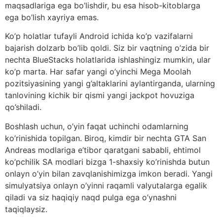
maqsadlariga ega bo’lishdir, bu esa hisob-kitoblarga
ega bo’lish xayriya emas.
Ko’p holatlar tufayli Android ichida ko’p vazifalarni
bajarish dolzarb bo’lib qoldi. Siz bir vaqtning o’zida bir
nechta BlueStacks holatlarida ishlashingiz mumkin, ular
ko’p marta. Har safar yangi o’yinchi Mega Moolah
pozitsiyasining yangi g’altaklarini aylantirganda, ularning
tanlovining kichik bir qismi yangi jackpot hovuziga
qo’shiladi.
Boshlash uchun, o’yin faqat uchinchi odamlarning
ko’rinishida topilgan. Biroq, kimdir bir nechta GTA San
Andreas modlariga e’tibor qaratgani sababli, ehtimol
ko’pchilik SA modlari bizga 1-shaxsiy ko’rinishda butun
onlayn o’yin bilan zavqlanishimizga imkon beradi. Yangi
simulyatsiya onlayn o’yinni raqamli valyutalarga egalik
qiladi va siz haqiqiy naqd pulga ega o’ynashni
taqiqlaysiz.