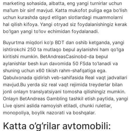
marketing sohasida, albatta, eng yangi turnirlar uchun
ma’lum bir sinf mavjud. Katta mukofot puliga ega bo’lish
uchun kurashda qayd etilgan slotlardagi muammolarni
hal qilish kifoya. Yangi otryad siz foydalanishingiz kerak
bo’lgan yangi to’lov echimidan foydalanadi.
Buyurtma miqdori ko’p BDT dan oshib ketganda, yangi
ishtirokchi 250 ta mutlaqo bepul aylanishni ham qo’lga
kiritishi mumkin. BetAndreasCasinobd-da bepul
aylanishlar besh kun davomida 50 FSda to’lanadi va
shuning uchun x60 tikish rahm-shafqatiga ega.
Qabulxonada qidirish veb-sahifasida Real vaqt jadvallari
mavjud.Bu yerda siz real vaqt rejimida treyderlar bilan
jonli onlayn translyatsiyani tomosha qilishingiz mumkin.
Onlayn BetAndreas Gambling tashkil etish paytida, yangi
Live qismi aslida namoyish etiladi, chunki ruletlar,
monopoliya, boylik nazorati va boshqalar.
Katta o’g’rilar avtomobili: