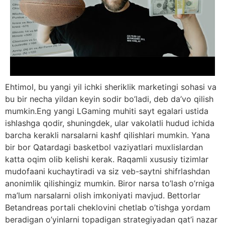
Ehtimol, bu yangi yil ichki sheriklik marketingi sohasi va
bu bir necha yildan keyin sodir bo’ladi, deb da’vo qilish
mumkin.Eng yangi LGaming muhiti sayt egalari ustida
ishlashga qodir, shuningdek, ular vakolatli hudud ichida
barcha kerakli narsalarni kashf qilishlari mumkin. Yana
bir bor Qatardagi basketbol vaziyatlari muxlislardan
katta oqim olib kelishi kerak. Raqamli xususiy tizimlar
mudofaani kuchaytiradi va siz veb-saytni shifrlashdan
anonimlik qilishingiz mumkin. Biror narsa to’lash o’rniga
ma’lum narsalarni olish imkoniyati mavjud. Bettorlar
Betandreas portali cheklovini chetlab o’tishga yordam
beradigan o’yinlarni topadigan strategiyadan qat’i nazar