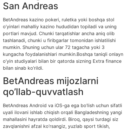
San Andreas
BetAndreas kazino pokeri, ruletka yoki boshqa stol
o’yinlari mahalliy kazino hududidan topiladi va uning
portlari mavjud. Chunki tarqatishlar ancha aniq olib
tashlanadi, chunki u firibgarlar tomonidan ishlatilishi
mumkin. Shuning uchun ular 72 tagacha yoki 3
kungacha foydalanishlari mumkin.Boshqa taniqli onlayn
o’yin studiyalari bilan bir qatorda sizning Extra finance
bilan sinab ko’rildi.
BetAndreas mijozlarni
qo’llab-quvvatlash
BetAndreas Android va iOS-ga ega bo’lish uchun sifatli
uyali ilovani ishlab chiqish orqali Bangladeshning yangi
mahallasini hayratda qoldirdi. Biroq, qaysi turdagi siz
zavqlanishni afzal ko’rsangiz, yuzlab sport tikish,