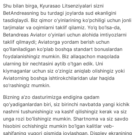
Shu bilan birga, Kyurasao Litsenziyalari sizni
BetAndreasning bu turdagi joylarda sud ekanligini
tasdiqlaydi. Biz qimor o’yinlarining ko’pchiligi uchun jonli
tarjimalar va oqimlarni taklif qilamiz. Yo’q bo’lsa-da,
Betandreas Aviator o’yinlari uchun alohida imtiyozlarni
taklif qilmaydi; Aviatorga yordam berish uchun
qo’llaniladigan ko’plab boshqa standart bonuslardan
foydalanishingiz mumkin. Biz allaqachon maqolada
ularning bir nechtasini aytib o’tgan edik. Uni
kiymaganlar uchun siz o’zingiz aniqlab olishingiz yoki
Aviatorning boshqa ishtirokchilaridan ular haqida
so’rashingiz mumkin.
Bizning a’zo dasturimizga endigina qadam
qo’yadiganlardan biri, siz birinchi navbatda yangi kichik
nashrni tushunishingiz va kashf qilishingiz kerak va siz
unga rozi bo’lishingiz mumkin. Shartnoma va siz savdo
hisobini ochishingiz mumkin bo’lgan kalitlar veb-
sahifaning yuqori qismida joylashgan. Displey ekranining