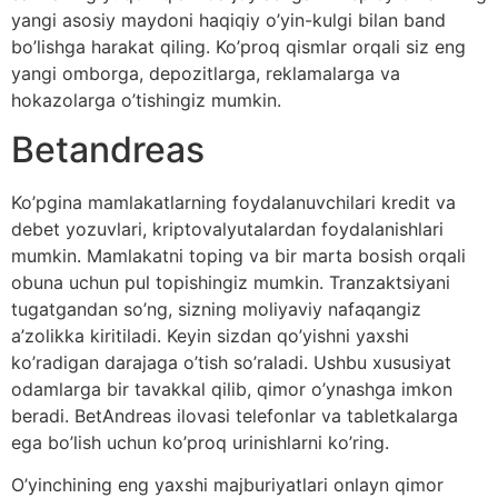
yangi asosiy maydoni haqiqiy o’yin-kulgi bilan band
bo’lishga harakat qiling. Ko’proq qismlar orqali siz eng
yangi omborga, depozitlarga, reklamalarga va
hokazolarga o’tishingiz mumkin.
Betandreas
Ko’pgina mamlakatlarning foydalanuvchilari kredit va
debet yozuvlari, kriptovalyutalardan foydalanishlari
mumkin. Mamlakatni toping va bir marta bosish orqali
obuna uchun pul topishingiz mumkin. Tranzaktsiyani
tugatgandan so’ng, sizning moliyaviy nafaqangiz
a’zolikka kiritiladi. Keyin sizdan qo’yishni yaxshi
ko’radigan darajaga o’tish so’raladi. Ushbu xususiyat
odamlarga bir tavakkal qilib, qimor o’ynashga imkon
beradi. BetAndreas ilovasi telefonlar va tabletkalarga
ega bo’lish uchun ko’proq urinishlarni ko’ring.
O’yinchining eng yaxshi majburiyatlari onlayn qimor