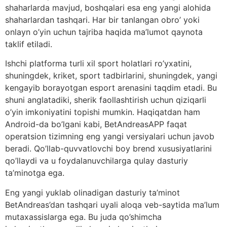
shaharlarda mavjud, boshqalari esa eng yangi alohida
shaharlardan tashqari. Har bir tanlangan obro’ yoki
onlayn o’yin uchun tajriba haqida ma’lumot qaynota
taklif etiladi.
Ishchi platforma turli xil sport holatlari ro’yxatini,
shuningdek, kriket, sport tadbirlarini, shuningdek, yangi
kengayib borayotgan esport arenasini taqdim etadi. Bu
shuni anglatadiki, sherik faollashtirish uchun qiziqarli
o’yin imkoniyatini topishi mumkin. Haqiqatdan ham
Android-da bo’lgani kabi, BetAndreasAPP faqat
operatsion tizimning eng yangi versiyalari uchun javob
beradi. Qo’llab-quvvatlovchi boy brend xususiyatlarini
qo’llaydi va u foydalanuvchilarga qulay dasturiy
ta’minotga ega.
Eng yangi yuklab olinadigan dasturiy ta’minot
BetAndreas’dan tashqari uyali aloqa veb-saytida ma’lum
mutaxassislarga ega. Bu juda qo’shimcha