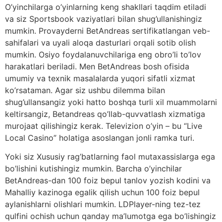
O’yinchilarga o’yinlarning keng shakllari taqdim etiladi
va siz Sportsbook vaziyatlari bilan shug’ullanishingiz
mumkin. Provayderni BetAndreas sertifikatlangan veb-
sahifalari va uyali aloqa dasturlari orqali sotib olish
mumkin. Osiyo foydalanuvchilariga eng obro’li to’lov
harakatlari beriladi. Men BetAndreas bosh ofisida
umumiy va texnik masalalarda yuqori sifatli xizmat
ko’rsataman. Agar siz ushbu dilemma bilan
shug’ullansangiz yoki hatto boshqa turli xil muammolarni
keltirsangiz, Betandreas qo’llab-quvvatlash xizmatiga
murojaat qilishingiz kerak. Televizion o’yin – bu “Live
Local Casino” holatiga asoslangan jonli ramka turi.
Yoki siz Xususiy rag’batlarning faol mutaxassislarga ega
bo’lishini kutishingiz mumkin. Barcha o’yinchilar
BetAndreas-dan 100 foiz bepul tanlov yozish kodini va
Mahalliy kazinoga egalik qilish uchun 100 foiz bepul
aylanishlarni olishlari mumkin. LDPlayer-ning tez-tez
qulfini ochish uchun qanday ma’lumotga ega bo’lishingiz