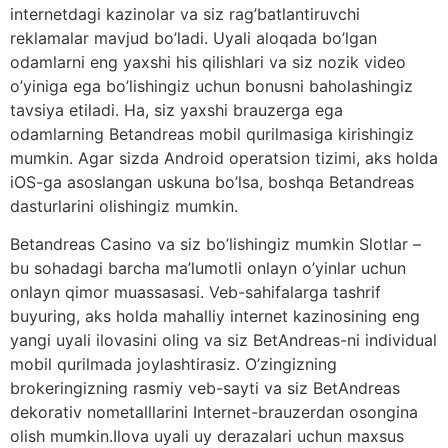
internetdagi kazinolar va siz rag’batlantiruvchi
reklamalar mavjud bo’ladi. Uyali aloqada bo’lgan
odamlarni eng yaxshi his qilishlari va siz nozik video
o’yiniga ega bo’lishingiz uchun bonusni baholashingiz
tavsiya etiladi. Ha, siz yaxshi brauzerga ega
odamlarning Betandreas mobil qurilmasiga kirishingiz
mumkin. Agar sizda Android operatsion tizimi, aks holda
iOS-ga asoslangan uskuna bo’lsa, boshqa Betandreas
dasturlarini olishingiz mumkin.
Betandreas Casino va siz bo’lishingiz mumkin Slotlar –
bu sohadagi barcha ma’lumotli onlayn o’yinlar uchun
onlayn qimor muassasasi. Veb-sahifalarga tashrif
buyuring, aks holda mahalliy internet kazinosining eng
yangi uyali ilovasini oling va siz BetAndreas-ni individual
mobil qurilmada joylashtirasiz. O’zingizning
brokeringizning rasmiy veb-sayti va siz BetAndreas
dekorativ nometalllarini Internet-brauzerdan osongina
olish mumkin.Ilova uyali uy derazalari uchun maxsus