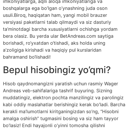
imkoniyatlarga, aqlli aloqa imkoniyatlariga va
boshqalarga ega bo’lgan o’ynashning juda oson
usuli.Biroq, haqiqatan ham, yangi mobil brauzer
versiyasi paketlarni talab qilmaydi va siz dasturiy
ta’minotdagi barcha xususiyatlarni ochishga yordam
bera olasiz. Bu yerda ular BetAndreas.com saytiga
borishadi, ro‘yxatdan o‘tishadi, aks holda uning
a’zoligiga kirishadi va haqiqiy pul kurslaridan
bahramand bo‘lishadi!
Bepul hisobingiz yo’qmi?
Hisob qaydnomangizni yaratish uchun rasmiy Wager
Andreas veb-sahifalariga tashrif buyuring. Sizning
muddatingiz, elektron pochta manzilingiz va parolingiz
kabi oddiy maslahatlar berishingiz kerak bo’ladi. Barcha
kerakli ma’lumotlarni kiritganingizdan so’ng, “Hisobni
amalga oshirish” tugmasini bosing va siz ham tayyor
bo’lasiz! Endi hayajonli o’yinni tomosha qilishni