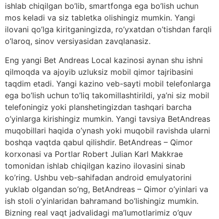
ishlab chiqilgan bo’lib, smartfonga ega bo’lish uchun
mos keladi va siz tabletka olishingiz mumkin. Yangi
ilovani qo’lga kiritganingizda, ro’yxatdan o’tishdan farqli
o’laroq, sinov versiyasidan zavqlanasiz.
Eng yangi Bet Andreas Local kazinosi aynan shu ishni
qilmoqda va ajoyib uzluksiz mobil qimor tajribasini
taqdim etadi. Yangi kazino veb-sayti mobil telefonlarga
ega bo’lish uchun to’liq takomillashtirildi, ya’ni siz mobil
telefoningiz yoki planshetingizdan tashqari barcha
o’yinlarga kirishingiz mumkin. Yangi tavsiya BetAndreas
muqobillari haqida o’ynash yoki muqobil ravishda ularni
boshqa vaqtda qabul qilishdir. BetAndreas – Qimor
korxonasi va Portlar Robert Julian Karl Makkrae
tomonidan ishlab chiqilgan kazino ilovasini sinab
ko’ring. Ushbu veb-sahifadan android emulyatorini
yuklab olgandan so’ng, BetAndreas – Qimor o’yinlari va
ish stoli o’yinlaridan bahramand bo’lishingiz mumkin.
Bizning real vaqt jadvalidagi ma’lumotlarimiz o’quv