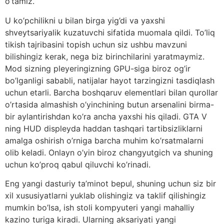
o’tamiz.
U ko’pchilikni u bilan birga yig’di va yaxshi
shveytsariyalik kuzatuvchi sifatida muomala qildi. To’liq
tikish tajribasini topish uchun siz ushbu mavzuni
bilishingiz kerak, nega biz birinchilarini yaratmaymiz.
Mod sizning pleyeringizning GPU-siga biroz og’ir
bo’lganligi sababli, natijalar hayot tarzingizni tasdiqlash
uchun etarli. Barcha boshqaruv elementlari bilan qurollar
o’rtasida almashish o’yinchining butun arsenalini birma-
bir aylantirishdan ko’ra ancha yaxshi his qiladi. GTA V
ning HUD displeyda haddan tashqari tartibsizliklarni
amalga oshirish o’rniga barcha muhim ko’rsatmalarni
olib keladi. Onlayn o’yin biroz changyutgich va shuning
uchun ko’proq qabul qiluvchi ko’rinadi.
Eng yangi dasturiy ta’minot bepul, shuning uchun siz bir
xil xususiyatlarni yuklab olishingiz va taklif qilishingiz
mumkin bo’lsa, ish stoli kompyuteri yangi mahalliy
kazino turiga kiradi. Ularning aksariyati yangi