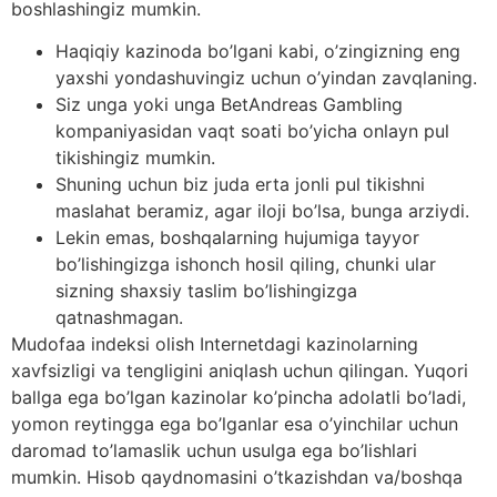
boshlashingiz mumkin.
Haqiqiy kazinoda bo’lgani kabi, o’zingizning eng
yaxshi yondashuvingiz uchun o’yindan zavqlaning.
Siz unga yoki unga BetAndreas Gambling
kompaniyasidan vaqt soati bo’yicha onlayn pul
tikishingiz mumkin.
Shuning uchun biz juda erta jonli pul tikishni
maslahat beramiz, agar iloji bo’lsa, bunga arziydi.
Lekin emas, boshqalarning hujumiga tayyor
bo’lishingizga ishonch hosil qiling, chunki ular
sizning shaxsiy taslim bo’lishingizga
qatnashmagan.
Mudofaa indeksi olish Internetdagi kazinolarning
xavfsizligi va tengligini aniqlash uchun qilingan. Yuqori
ballga ega bo’lgan kazinolar ko’pincha adolatli bo’ladi,
yomon reytingga ega bo’lganlar esa o’yinchilar uchun
daromad to’lamaslik uchun usulga ega bo’lishlari
mumkin. Hisob qaydnomasini o’tkazishdan va/boshqa