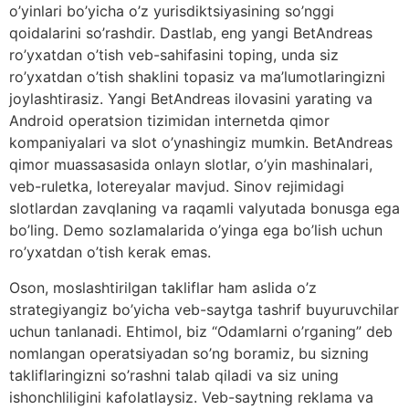
o’yinlari bo’yicha o’z yurisdiktsiyasining so’nggi
qoidalarini so’rashdir. Dastlab, eng yangi BetAndreas
ro’yxatdan o’tish veb-sahifasini toping, unda siz
ro’yxatdan o’tish shaklini topasiz va ma’lumotlaringizni
joylashtirasiz. Yangi BetAndreas ilovasini yarating va
Android operatsion tizimidan internetda qimor
kompaniyalari va slot o’ynashingiz mumkin. BetAndreas
qimor muassasasida onlayn slotlar, o’yin mashinalari,
veb-ruletka, lotereyalar mavjud. Sinov rejimidagi
slotlardan zavqlaning va raqamli valyutada bonusga ega
bo’ling. Demo sozlamalarida o’yinga ega bo’lish uchun
ro’yxatdan o’tish kerak emas.
Oson, moslashtirilgan takliflar ham aslida o’z
strategiyangiz bo’yicha veb-saytga tashrif buyuruvchilar
uchun tanlanadi. Ehtimol, biz “Odamlarni o’rganing” deb
nomlangan operatsiyadan so’ng boramiz, bu sizning
takliflaringizni so’rashni talab qiladi va siz uning
ishonchliligini kafolatlaysiz. Veb-saytning reklama va