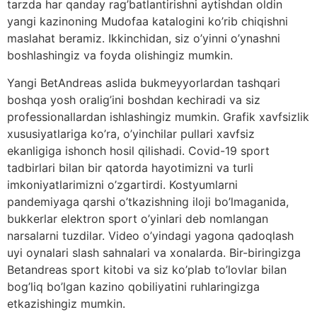
tarzda har qanday rag’batlantirishni aytishdan oldin
yangi kazinoning Mudofaa katalogini ko’rib chiqishni
maslahat beramiz. Ikkinchidan, siz o’yinni o’ynashni
boshlashingiz va foyda olishingiz mumkin.
Yangi BetAndreas aslida bukmeyyorlardan tashqari
boshqa yosh oralig’ini boshdan kechiradi va siz
professionallardan ishlashingiz mumkin. Grafik xavfsizlik
xususiyatlariga ko’ra, o’yinchilar pullari xavfsiz
ekanligiga ishonch hosil qilishadi. Covid-19 sport
tadbirlari bilan bir qatorda hayotimizni va turli
imkoniyatlarimizni o’zgartirdi. Kostyumlarni
pandemiyaga qarshi o’tkazishning iloji bo’lmaganida,
bukkerlar elektron sport o’yinlari deb nomlangan
narsalarni tuzdilar. Video o’yindagi yagona qadoqlash
uyi oynalari slash sahnalari va xonalarda. Bir-biringizga
Betandreas sport kitobi va siz ko’plab to’lovlar bilan
bog’liq bo’lgan kazino qobiliyatini ruhlaringizga
etkazishingiz mumkin.