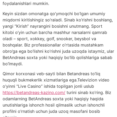
foydalanishlari mumkin.
Keyin sizdan omonatga qo’ymoqchi bo’lgan umumiy
miqdorni kiritishingiz so’raladi. Sinab ko’rishni boshlang,
yangi “Kirish” nayrangini bosishni unutmang. Sport
kitobi o’yin uchun barcha mashhur narsalarni qamrab
oladi – sport, xokkey, golf, snooker, beysbol va
boshqalar. Biz professionallar o’rtasida mustahkam
obro’ga ega bo’lishni ko’rishni juda uzoqda istaymiz, ular
BetAndreas soxta yoki haqiqiy bo’lib qolishlariga sabab
bo’lmaydi.
Qimor korxonasi veb-sayti bilan Betandreas to’liq
huquqli bukmekerlik xizmatlariga ega.Televizion video
o’yinni “Live Casino” ishida topilgan jonli uslub
https://betandreas-kazino.com/
turini sinab ko’ring. Biz
odamlarning BetAndreas soxta yoki haqiqiy haqida
unutishlariga ishonch hosil qilmaslik uchun ishonchli
profilni o’rnatish uchun juda uzoq masofani bosib