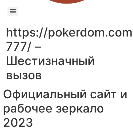
https://pokerdom.com
777/ –
Шестизначный
вызов
Oфициальный сайт и
рабочее зepкалo
2023