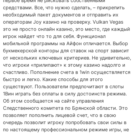
первое время не рисковать собственными
средствами. Все, что нужно сделать, – прикрепить
необходимый пакет документов и отправить их
операторам Joy казино на проверку. Vulkan Vegas
это не просто онлайн казино, это место, где каждый
игрок найдет что то для себя. Функционал
мобильной программы на Айфон отличается. Выбор
букмекерской конторы для ставок на спорт зависит
от нескольких ключевых критериев. Не удивительно,
что игроки «прилипают» к этому казино надолго и
счастливо. Пополнение счета в 1win осуществляется
быстро и легко. Какие способы для этого
существуют. Пользователи предпочитают в слоты
1Вин играть без оплаты в силу достоинств режима.
Об этом сообщается на сайте управления
Следственного комитета по Брянской области. Это
позволяет пополнить лицевой счет, что в свою
очередь позволит игроку попробовать свои силы в
по настоящему профессиональном режиме игры, не