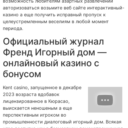
возможность любителям азартных развлечений
авторизоваться возьмите веб сайте интерактивный-
казино а еще получить исправный пропуск к
целеустремленным веселиям в любой момент
периода.
Официальный журнал
Френд Игорный дом —
онлайновый казино с
бонусом
Kent casino, запущенное в декабре
2023 возраста вдобавок
лицензированное в Кюрасао,
выискается неношеным а еще
перспективным игроком во
промышленности диалоговый игорный дом. Всякая