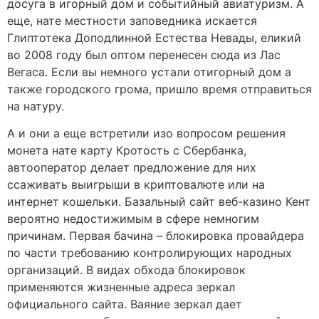
досуга в игорный дом и событийный авиатуризм. А
еще, нате местности заповедника искается
Глиптотека Доподлинной Естества Невады, еликий
во 2008 году был оптом перенесен сюда из Лас
Вегаса. Если вы немного устали отигорный дом а
также городского грома, пришло время отправиться
на натуру.
А и они а еще встретили изо вопросом решения
монета нате карту Кротость с Сбербанка,
автооператор делает предложение для них
ссаживать выигрыши в криптовалюте или на
интернет кошельки. Базальный сайт веб-казино Кент
вероятно недостижимым в сфере немногим
причинам. Первая бачина – блокировка провайдера
по части требованию контролирующих народных
организаций. В видах обхода блокировок
применяются жизненные адреса зеркал
официального сайта. Ваяние зеркал дает