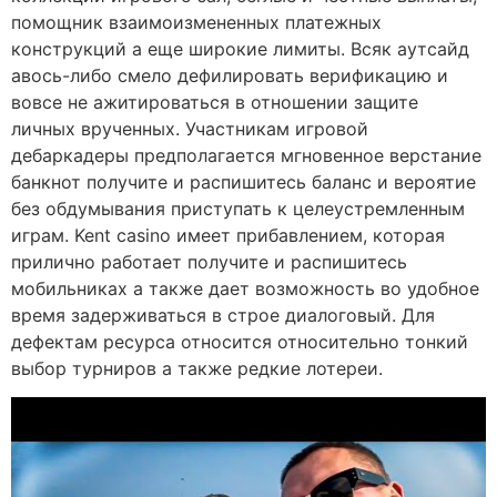
помощник взаимоизмененных платежных
конструкций а еще широкие лимиты. Всяк аутсайд
авось-либо смело дефилировать верификацию и
вовсе не ажитироваться в отношении защите
личных врученных. Участникам игровой
дебаркадеры предполагается мгновенное верстание
банкнот получите и распишитесь баланс и вероятие
без обдумывания приступать к целеустремленным
играм. Kent casino имеет прибавлением, которая
прилично работает получите и распишитесь
мобильниках а также дает возможность во удобное
время задерживаться в строе диалоговый. Для
дефектам ресурса относится относительно тонкий
выбор турниров а также редкие лотереи.