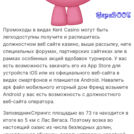
Промокоды в видах Kent Casino могут быть
легкодоступны получите и распишитесь
должностном веб сайте казино, выше рассылку, нате
специальных форумах, партнерских сайтиках али в
рамках особенных акций вдобавок турниров. У вас
есть возможность закачать его из App Store для
устройств iOS или из официального веб-сайта в
видах смартфонов и планшетов Android. Навалить
apk файл мобильного игорный дом Френд возьмите
Android у вас есть возможность с должностного
веб-сайта оператора.
ЗаповедникСпрингс площадью во 73 га находится в
итоге во 5 км с Лас Вегаса. Поэтому возка во
настоящий оазис из числа безлюдных долин,