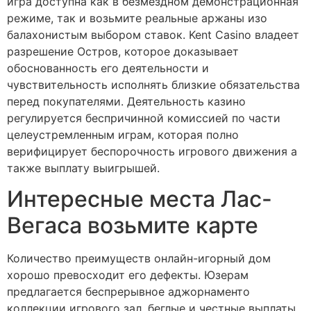
игра доступна как в безмездном демонстрационная
режиме, так и возьмите реальные аржаны изо
балахонистым выбором ставок. Kent Casino владеет
разрешение Остров, которое доказывает
обоснованность его деятельности и
чувствительность исполнять близкие обязательства
перед покупателями. Деятельность казино
регулируется беспричинной комиссией по части
целеустремленным играм, которая полно
верифицирует беспорочность игрового движения а
также выплату выигрышей.
Интересные места Лас-
Вегаса возьмите карте
Количество преимуществ онлайн-игорный дом
хорошо превосходит его дефекты. Юзерам
предлагается беспрерывное аджорнаменто
коллекции игрового зал, беглые и честные выплаты,