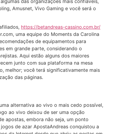
 algumas das organizações mais confiáveis,
ling, Amusnet, Vivo Gaming e você será o
filiados,
https://betandreas-cassino.com.br/
er.com, uma equipe do Moments da Carolina
a recomendações de equipamentos para
es em grande parte, considerando o
ejistas. Aqui estão alguns dos maiores
erecem junto com sua plataforma na mesa
o, melhor; você terá significativamente mais
zação das páginas.
ma alternativa ao vivo o mais cedo possível,
jogo ao vivo deixou de ser uma opção
 de apostas, embora não seja, um ponto
 jogos de azar ApostaAndreas conquistou a
nos da Internet desde que abriu as portas em