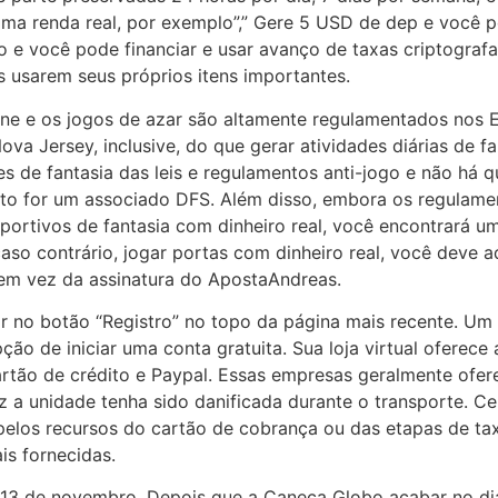
ma renda real, por exemplo”,” Gere 5 USD de dep e você p
 e você pode financiar e usar avanço de taxas criptografa
s usarem seus próprios itens importantes.
e e os jogos de azar são altamente regulamentados nos Es
 Jersey, inclusive, do que gerar atividades diárias de fant
s de fantasia das leis e regulamentos anti-jogo e não há q
anto for um associado DFS. Além disso, embora os regulam
esportivos de fantasia com dinheiro real, você encontrará u
aso contrário, jogar portas com dinheiro real, você deve a
 em vez da assinatura do ApostaAndreas.
ar no botão “Registro” no topo da página mais recente. Um
ão de iniciar uma conta gratuita. Sua loja virtual ofere
rtão de crédito e Paypal. Essas empresas geralmente ofere
z a unidade tenha sido danificada durante o transporte. Ce
 pelos recursos do cartão de cobrança ou das etapas de t
is fornecidas.
a 13 de novembro. Depois que a Caneca Globo acabar no d