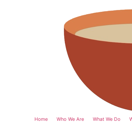
Home
Who We Are
What We Do
W