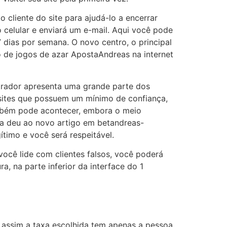
 cliente do site para ajudá-lo a encerrar
 celular e enviará um e-mail. Aqui você pode
7 dias por semana. O novo centro, o principal
 de jogos de azar ApostaAndreas na internet
strador apresenta uma grande parte dos
 sites que possuem um mínimo de confiança,
ambém pode acontecer, embora o meio
ula deu ao novo artigo em betandreas-
timo e você será respeitável.
você lide com clientes falsos, você poderá
a, na parte inferior da interface do 1
 assim a taxa escolhida tem apenas a pessoa