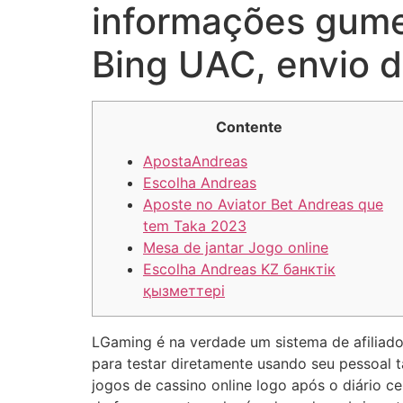
informações gume
Bing UAC, envio d
Contente
ApostaAndreas
Escolha Andreas
Aposte no Aviator Bet Andreas que
tem Taka 2023
Mesa de jantar Jogo online
Escolha Andreas KZ банктік
қызметтері
LGaming é na verdade um sistema de afiliado
para testar diretamente usando seu pessoal 
jogos de cassino online logo após o diário c