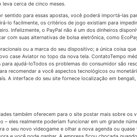
 leva cerca de cinco meses.
r sentido para essas apostas, você poderá importá-las pa
-lo facilmente, os critérios de jogo existiam para impedi
meiro. Infelizmente, o PayPal não é um dos dinheiros dispo
ar com suas alternativas de bolsa eletrônica, como EcoPa
racionais ou a marca do seu dispositivo; a única coisa qu
novo case Aviator no topo da nova tela. ContatoTempo méd
s para ajudá-loTodos os problemas do consumidor são reso
para recomendar a você aspectos tecnológicos ou monetári
ís. A interface do seu site fornece localização em bengal
idades também oferecem para o site postar mais sobre os 
o – eles realmente poderiam funcionar em um grande núme
ara o seu novo videogame e olhar a nova agenda ou quase 
sora e você pode ganhar. A empresa ficou chocada quando vi