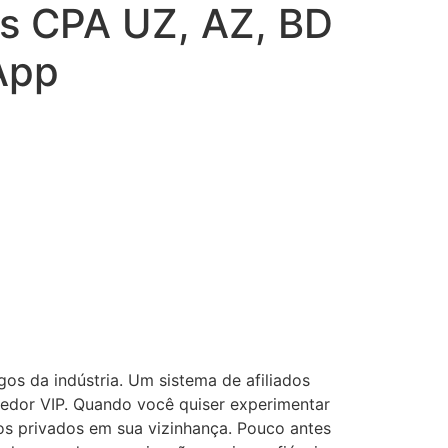
s CPA UZ, AZ, BD
nApp
s da indústria. Um sistema de afiliados
vedor VIP. Quando você quiser experimentar
ios privados em sua vizinhança.
Pouco antes