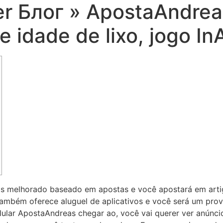
r Блог » ApostaAndrea
e idade de lixo, jogo I
s melhorado baseado em apostas e você apostará em artigo
também oferece aluguel de aplicativos e você será um pro
elular ApostaAndreas chegar ao, você vai querer ver anúnc