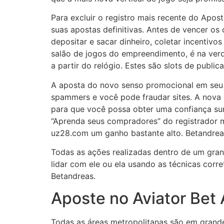
Para excluir o registro mais recente do Apos
suas apostas definitivas. Antes de vencer os
depositar e sacar dinheiro, coletar incentivo
salão de jogos do empreendimento, é na ver
a partir do relógio. Estes são slots de publi
A aposta do novo senso promocional em seu s
spammers e você pode fraudar sites. A nova 
para que você possa obter uma confiança su
“Aprenda seus compradores” do registrador ma
uz28.com um ganho bastante alto. Betandreas
Todas as ações realizadas dentro de um grand
lidar com ele ou ela usando as técnicas corre
Betandreas.
Aposte no Aviator Bet
Todas as áreas metropolitanas são em grande