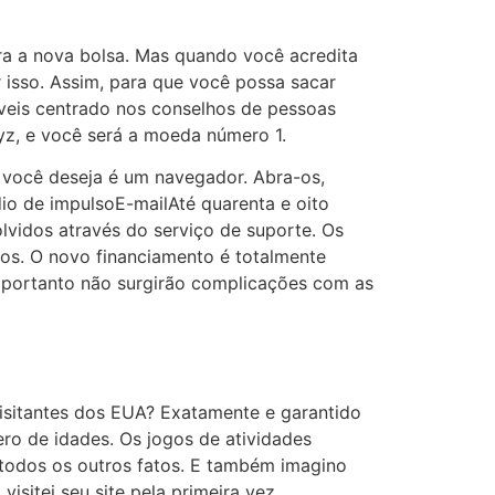
ra a nova bolsa. Mas quando você acredita
r isso. Assim, para que você possa sacar
níveis centrado nos conselhos de pessoas
yz, e você será a moeda número 1.
e você deseja é um navegador. Abra-os,
io de impulsoE-mailAté quarenta e oito
lvidos através do serviço de suporte. Os
os. O novo financiamento é totalmente
i, portanto não surgirão complicações com as
visitantes dos EUA? Exatamente e garantido
ro de idades. Os jogos de atividades
todos os outros fatos. E também imagino
sitei seu site pela primeira vez.