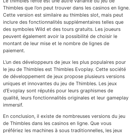
Le thimbles fente est une autre variante du jeu de
Thimbles que l’on peut trouver dans les casinos en ligne.
Cette version est similaire au thimbles slot, mais peut
inclure des fonctionnalités supplémentaires telles que
des symboles Wild et des tours gratuits. Les joueurs
peuvent également avoir la possibilité de choisir le
montant de leur mise et le nombre de lignes de
paiement.
L’un des développeurs de jeux les plus populaires pour
le jeu de Thimbles est Thimbles Evoplay. Cette société
de développement de jeux propose plusieurs versions
uniques et innovantes du jeu de Thimbles. Les jeux
d’Evoplay sont réputés pour leurs graphismes de
qualité, leurs fonctionnalités originales et leur gameplay
immersif.
En conclusion, il existe de nombreuses versions du jeu
de Thimbles dans les casinos en ligne. Que vous
préfériez les machines à sous traditionnelles, les jeux