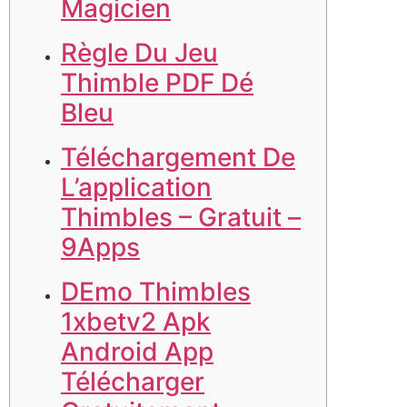
Magicien
Règle Du Jeu
Thimble PDF Dé
Bleu
Téléchargement De
L’application
Thimbles – Gratuit –
9Apps
DEmo Thimbles
1xbetv2 Apk
Android App
Télécharger