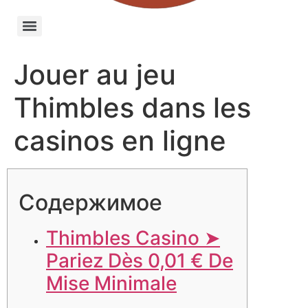
Jouer au jeu
Thimbles dans les
casinos en ligne
Содержимое
Thimbles Casino ➤
Pariez Dès 0,01 € De
Mise Minimale