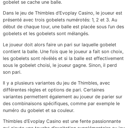
gobelet se cache une balle.
Dans le jeu de Thimbles d’Evoplay Casino, le joueur est
présenté avec trois gobelets numérotés: 1, 2 et 3. Au
début de chaque tour, une balle est placée sous l’un des
gobelets et les gobelets sont mélangés.
Le joueur doit alors faire un pari sur laquelle gobelet
contient la balle. Une fois que le joueur a fait son choix,
les gobelets sont révélés et si la balle est effectivement
sous le gobelet choisi, le joueur gagne. Sinon, il perd
son pari.
Il y a plusieurs variantes du jeu de Thimbles, avec
différentes règles et options de pari. Certaines
variantes permettent également au joueur de parier sur
des combinaisons spécifiques, comme par exemple le
numéro du gobelet et sa couleur.
Thimbles d’Evoplay Casino est une fente passionnante