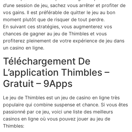
d’une session de jeu, sachez vous arrêter et profiter de
vos gains. Il est préférable de quitter le jeu au bon
moment plutôt que de risquer de tout perdre.
En suivant ces stratégies, vous augmenterez vos
chances de gagner au jeu de Thimbles et vous
profiterez pleinement de votre expérience de jeu dans
un casino en ligne.
Téléchargement De
L’application Thimbles –
Gratuit – 9Apps
Le jeu de Thimbles est un jeu de casino en ligne très
populaire qui combine suspense et chance. Si vous êtes
passionné par ce jeu, voici une liste des meilleurs
casinos en ligne où vous pouvez jouer au jeu de
Thimbles: