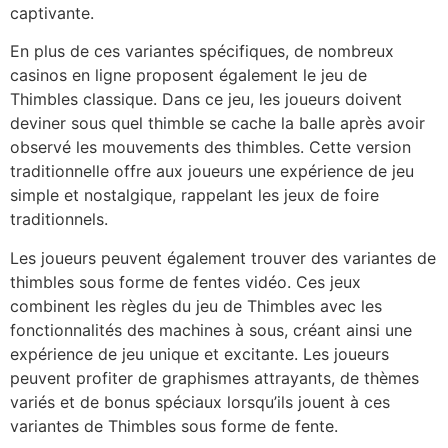
captivante.
En plus de ces variantes spécifiques, de nombreux
casinos en ligne proposent également le jeu de
Thimbles classique. Dans ce jeu, les joueurs doivent
deviner sous quel thimble se cache la balle après avoir
observé les mouvements des thimbles. Cette version
traditionnelle offre aux joueurs une expérience de jeu
simple et nostalgique, rappelant les jeux de foire
traditionnels.
Les joueurs peuvent également trouver des variantes de
thimbles sous forme de fentes vidéo. Ces jeux
combinent les règles du jeu de Thimbles avec les
fonctionnalités des machines à sous, créant ainsi une
expérience de jeu unique et excitante. Les joueurs
peuvent profiter de graphismes attrayants, de thèmes
variés et de bonus spéciaux lorsqu’ils jouent à ces
variantes de Thimbles sous forme de fente.