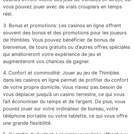
vous pouvez jouer avec de vrais croupiers en temps
réel.
3. Bonus et promotions: Les casinos en ligne offrent
souvent des bonus et des promotions pour les joueurs
de thimbles. Vous pouvez bénéficier de bonus de
bienvenue, de tours gratuits ou d’autres offres spéciales
qui amélioreront votre expérience de jeu et
augmenteront vos chances de gagner.
4. Confort et commodité: Jouer au jeu de Thimbles
dans les casinos en ligne permet de profiter du confort
de votre propre domicile. Vous n’avez pas besoin de
vous déplacer jusqu’à un casino terrestre, ce qui vous
fait économiser du temps et de l’argent. De plus, vous
pouvez jouer sur votre ordinateur de bureau, votre
téléphone portable ou votre tablette, ce qui vous offre
une grande flexibilité.