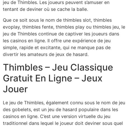
jeu de Thimbles. Les joueurs peuvent s’amuser en
tentant de deviner où se cache la balle.
Que ce soit sous le nom de thimbles slot, thimbles
evoplay, thimbles fente, thimbles play ou thimbles jeu, le
jeu de Thimbles continue de captiver les joueurs dans
les casinos en ligne. Il offre une expérience de jeu
simple, rapide et excitante, qui ne manque pas de
divertir les amateurs de jeux de hasard.
Thimbles – Jeu Classique
Gratuit En Ligne – Jeux
Jouer
Le jeu de Thimbles, également connu sous le nom de jeu
des gobelets, est un jeu de hasard populaire dans les
casinos en ligne. C’est une version virtuelle du jeu
traditionnel dans lequel le joueur doit deviner sous quel