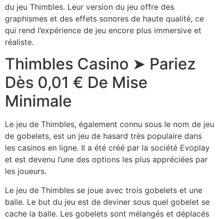
du jeu Thimbles. Leur version du jeu offre des
graphismes et des effets sonores de haute qualité, ce
qui rend l’expérience de jeu encore plus immersive et
réaliste.
Thimbles Casino ➤ Pariez
Dès 0,01 € De Mise
Minimale
Le jeu de Thimbles, également connu sous le nom de jeu
de gobelets, est un jeu de hasard très populaire dans
les casinos en ligne. Il a été créé par la société Evoplay
et est devenu l’une des options les plus appréciées par
les joueurs.
Le jeu de Thimbles se joue avec trois gobelets et une
balle. Le but du jeu est de deviner sous quel gobelet se
cache la balle. Les gobelets sont mélangés et déplacés