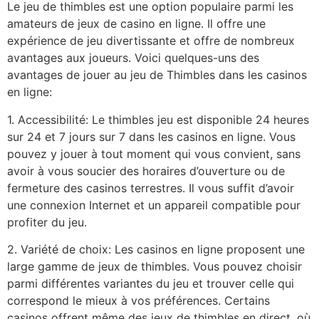
Le jeu de thimbles est une option populaire parmi les
amateurs de jeux de casino en ligne. Il offre une
expérience de jeu divertissante et offre de nombreux
avantages aux joueurs. Voici quelques-uns des
avantages de jouer au jeu de Thimbles dans les casinos
en ligne:
1. Accessibilité: Le thimbles jeu est disponible 24 heures
sur 24 et 7 jours sur 7 dans les casinos en ligne. Vous
pouvez y jouer à tout moment qui vous convient, sans
avoir à vous soucier des horaires d’ouverture ou de
fermeture des casinos terrestres. Il vous suffit d’avoir
une connexion Internet et un appareil compatible pour
profiter du jeu.
2. Variété de choix: Les casinos en ligne proposent une
large gamme de jeux de thimbles. Vous pouvez choisir
parmi différentes variantes du jeu et trouver celle qui
correspond le mieux à vos préférences. Certains
casinos offrent même des jeux de thimbles en direct, où