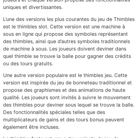
uniques et divertissantes.
L’une des versions les plus courantes du jeu de Thimbles
est le thimbles slot. Cette version est une machine à
sous en ligne qui propose des symboles représentant
des thimbles, ainsi que d’autres symboles traditionnels
de machine à sous. Les joueurs doivent deviner dans
quel thimble se trouve la balle pour gagner des crédits
ou des tours gratuits.
Une autre version populaire est le thimbles jeu. Cette
version est inspirée du jeu de bonneteau traditionnel et
propose des graphismes et des animations de haute
qualité. Les joueurs sont invités à suivre le mouvement
des thimbles pour deviner sous lequel se trouve la balle.
Des fonctionnalités spéciales telles que des
multiplicateurs de gains et des tours bonus peuvent
également être incluses.