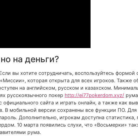
ино на деньги?
сли вы хотите сотрудничать, воспользуйтесь формой о
«Миссии», которая открыта для всех игроков. Также 
оступен на английском, русском и казахском. Минимал
тях русскоязычного покер
http://ei77pokerdom.xyz/
рума.
 официального сайта и играть онлайн, а также как выв
ов. В мобильной версии сохранены все функции ПО. Дл
пароль. Дополнительно, игрокам доступна статистика
дом. 10 марта появились слухи, что «Восьмерки» такж
авителями рума.