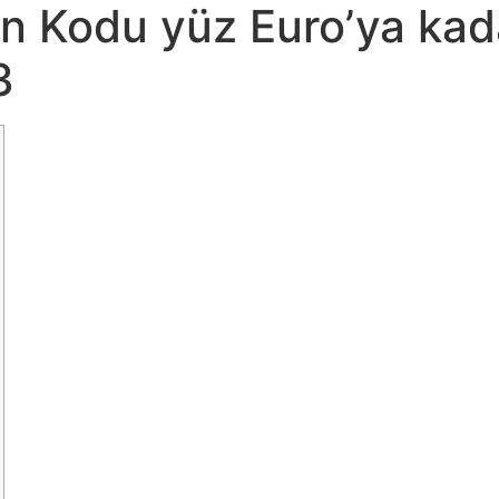
n Kodu yüz Euro’ya kad
3