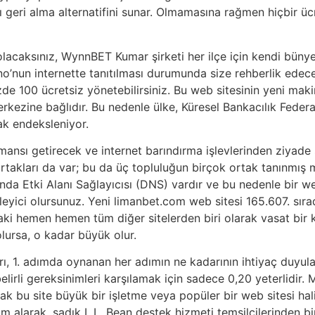
ı geri alma alternatifini sunar. Olmamasına rağmen hiçbir
lacaksınız, WynnBET Kumar şirketi her ilçe için kendi bünyes
nun internette tanıtılması durumunda size rehberlik edeceği
i yüzde 100 ücretsiz yönetebilirsiniz. Bu web sitesinin yeni ma
rkezine bağlıdır. Bu nedenle ülke, Küresel Bankacılık Fede
ak endeksleniyor.
nsı getirecek ve internet barındırma işlevlerinden ziyade 
rtakları da var; bu da üç topluluğun birçok ortak tanınmış 
asında Etki Alanı Sağlayıcısı (DNS) vardır ve bu nedenle bir 
leyici olursunuz. Yeni limanbet.com web sitesi 165.607. sıra
ndaki hemen hemen tüm diğer sitelerden biri olarak vasat bi
olursa, o kadar büyük olur.
ı, 1. adımda oynanan her adımın ne kadarının ihtiyaç duyula
elirli gereksinimleri karşılamak için sadece 0,20 yeterlidir.
ak bu site büyük bir işletme veya popüler bir web sitesi hali
m alarak, sadık L.L. Bean destek hizmeti temsilcilerinden bi