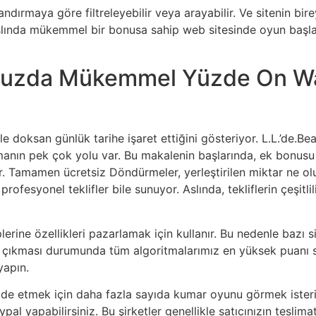
flandırmaya göre filtreleyebilir veya arayabilir. Ve sitenin b
lında mükemmel bir bonusa sahip web sitesinde oyun başl
nuzda Mükemmel Yüzde On Wa
e doksan günlük tarihe işaret ettiğini gösteriyor. L.L.’de.Bean
manın pek çok yolu var. Bu makalenin başlarında, ek bonusu 
ir. Tamamen ücretsiz Döndürmeler, yerleştirilen miktar ne ol
rofesyonel teklifler bile sunuyor. Aslında, tekliflerin çeşit
rine özellikleri pazarlamak için kullanır. Bu nedenle bazı site
ya çıkması durumunda tüm algoritmalarımız en yüksek puanı
yapın.
de etmek için daha fazla sayıda kumar oyunu görmek isteri
al yapabilirsiniz. Bu şirketler genellikle satıcınızın teslim