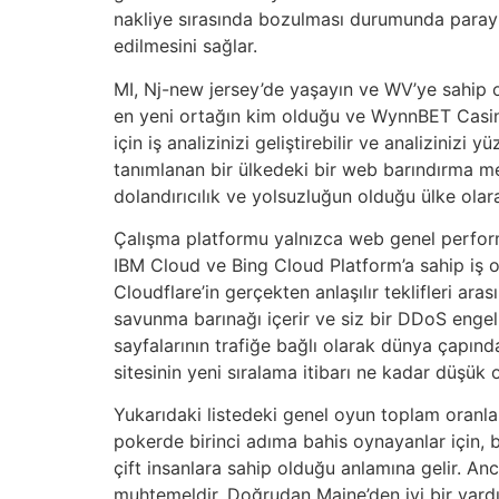
nakliye sırasında bozulması durumunda paray
edilmesini sağlar.
MI, Nj-new jersey’de yaşayın ve WV’ye sahip o
en yeni ortağın kim olduğu ve WynnBET Casino’
için iş analizinizi geliştirebilir ve analiziniz
tanımlanan bir ülkedeki bir web barındırma me
dolandırıcılık ve yolsuzluğun olduğu ülke olar
Çalışma platformu yalnızca web genel performa
IBM Cloud ve Bing Cloud Platform’a sahip iş o
Cloudflare’in gerçekten anlaşılır teklifleri ar
savunma barınağı içerir ve siz bir DDoS engel
sayfalarının trafiğe bağlı olarak dünya çapı
sitesinin yeni sıralama itibarı ne kadar düşük 
Yukarıdaki listedeki genel oyun toplam oranlar
pokerde birinci adıma bahis oynayanlar için, b
çift insanlara sahip olduğu anlamına gelir. Anc
muhtemeldir. Doğrudan Maine’den iyi bir yardı