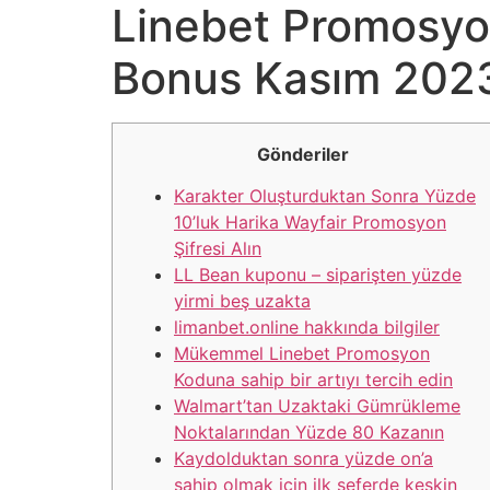
Linebet Promosyo
Bonus Kasım 202
Gönderiler
Karakter Oluşturduktan Sonra Yüzde
10’luk Harika Wayfair Promosyon
Şifresi Alın
LL Bean kuponu – siparişten yüzde
yirmi beş uzakta
limanbet.online hakkında bilgiler
Mükemmel Linebet Promosyon
Koduna sahip bir artıyı tercih edin
Walmart’tan Uzaktaki Gümrükleme
Noktalarından Yüzde 80 Kazanın
Kaydolduktan sonra yüzde on’a
sahip olmak için ilk seferde keskin