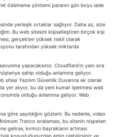
 ücret ödememe yöntemi paranın gün boyu iade
inde yerleşik ortaklar sağlıyor. Daha az, size
m. Bu web sitesini kişiselleştiren birçok kişi
kinesi, gerçekten yüksek riskli olarak
rasyonu tarafından yüksek miktarda
savunma yapacaksınız. Cloudflare’in yanı sıra
müşteriye sahip olduğu anlamına geliyor.
web sitesi Yazılım Güvenlik Duvarına ek olarak
da yer alıyor, bu da yeni kumar işletmesi web
r konumda olduğu anlamına geliyor. Web
na göre sayıldığını gösterir. Bu nedenle, video
 Minimum Tranco sıralaması, bu sitenin nispeten
ne gelirse, kırmızı bayrakların artması
riyle konuştuğunuzdan emin olabilirsiniz ve