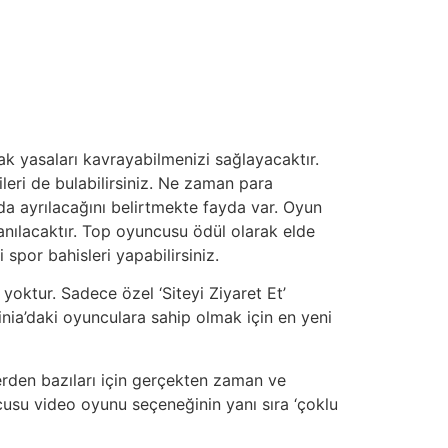
ak yasaları kavrayabilmenizi sağlayacaktır.
ileri de bulabilirsiniz. Ne zaman para
nda ayrılacağını belirtmekte fayda var. Oyun
nılacaktır. Top oyuncusu ödül olarak elde
spor bahisleri yapabilirsiniz.
oktur. Sadece özel ‘Siteyi Ziyaret Et’
inia’daki oyunculara sahip olmak için en yeni
lerden bazıları için gerçekten zaman ve
usu video oyunu seçeneğinin yanı sıra ‘çoklu