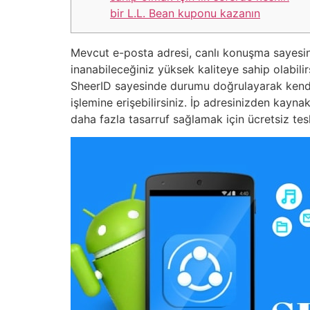
bir L.L. Bean kuponu kazanın
Mevcut e-posta adresi, canlı konuşma sayesinde
inanabileceğiniz yüksek kaliteye sahip olabilir
SheerID sayesinde durumu doğrulayarak kendi 
işlemine erişebilirsiniz.
İp adresinizden kaynak
daha fazla tasarruf sağlamak için ücretsiz te