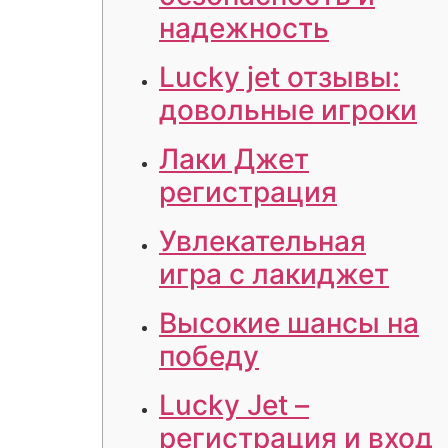
надежность
Lucky jet отзывы:
довольные игроки
Лаки Джет
регистрация
Увлекательная
игра с лакиджет
Высокие шансы на
победу
Lucky Jet –
регистрация и вход