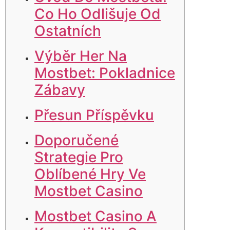
Co Ho Odlišuje Od
Ostatních
Výběr Her Na
Mostbet: Pokladnice
Zábavy
Přesun Příspěvku
Doporučené
Strategie Pro
Oblíbené Hry Ve
Mostbet Casino
Mostbet Casino A