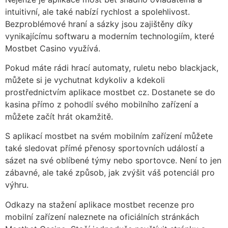
intuitivní, ale také nabízí rychlost a spolehlivost.
Bezproblémové hraní a sázky jsou zajištěny díky
vynikajícímu softwaru a moderním technologiím, které
Mostbet Casino využívá.
Pokud máte rádi hrací automaty, ruletu nebo blackjack,
můžete si je vychutnat kdykoliv a kdekoli
prostřednictvím aplikace mostbet cz. Dostanete se do
kasina přímo z pohodlí svého mobilního zařízení a
můžete začít hrát okamžitě.
S aplikací mostbet na svém mobilním zařízení můžete
také sledovat přímé přenosy sportovních událostí a
sázet na své oblíbené týmy nebo sportovce. Není to jen
zábavné, ale také způsob, jak zvýšit váš potenciál pro
výhru.
Odkazy na stažení aplikace mostbet recenze pro
mobilní zařízení naleznete na oficiálních stránkách