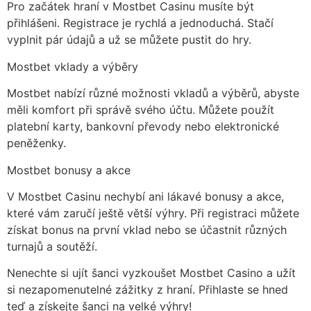
Pro začátek hraní v Mostbet Casinu musíte být
přihlášeni. Registrace je rychlá a jednoduchá. Stačí
vyplnit pár údajů a už se můžete pustit do hry.
Mostbet vklady a výběry
Mostbet nabízí různé možnosti vkladů a výběrů, abyste
měli komfort při správě svého účtu. Můžete použít
platební karty, bankovní převody nebo elektronické
peněženky.
Mostbet bonusy a akce
V Mostbet Casinu nechybí ani lákavé bonusy a akce,
které vám zaručí ještě větší výhry. Při registraci můžete
získat bonus na první vklad nebo se účastnit různých
turnajů a soutěží.
Nenechte si ujít šanci vyzkoušet Mostbet Casino a užít
si nezapomenutelné zážitky z hraní. Přihlaste se hned
teď a získejte šanci na velké výhry!