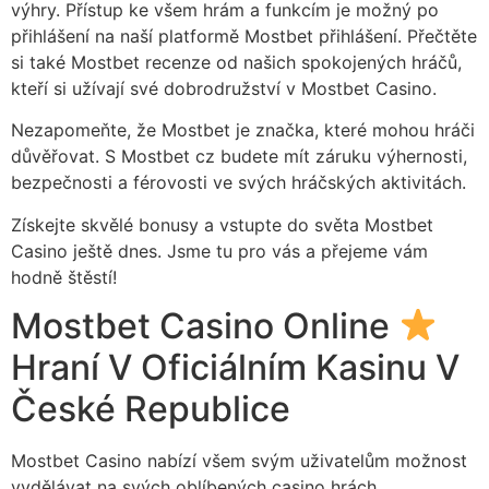
výhry. Přístup ke všem hrám a funkcím je možný po
přihlášení na naší platformě Mostbet přihlášení. Přečtěte
si také Mostbet recenze od našich spokojených hráčů,
kteří si užívají své dobrodružství v Mostbet Casino.
Nezapomeňte, že Mostbet je značka, které mohou hráči
důvěřovat. S Mostbet cz budete mít záruku výhernosti,
bezpečnosti a férovosti ve svých hráčských aktivitách.
Získejte skvělé bonusy a vstupte do světa Mostbet
Casino ještě dnes. Jsme tu pro vás a přejeme vám
hodně štěstí!
Mostbet Casino Online
Hraní V Oficiálním Kasinu V
České Republice
Mostbet Casino nabízí všem svým uživatelům možnost
vydělávat na svých oblíbených casino hrách