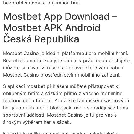
bezproblémovou a příjemnou hru!
Mostbet App Download –
Mostbet APK Android
Česká Republika
Mostbet Casino je ideální platformou pro mobilní hraní.
Bez ohledu na to, zda jste doma, v práci nebo cestujete,
můžete si užívat vzrušení a zábavu, které vám nabízí
Mostbet Casino prostřednictvím mobilního zařízení.
S aplikací mostbet přihlášení můžete přistupovat k
oblíbeným hrám a sázkám přímo z vašeho mobilního
telefonu nebo tabletu. Ať už jste fanouškem kasinových
her jako ruleta nebo blackjack, nebo se raději sázíte na
sportovní události, Mostbet Casino je tu pro vás s
širokým výběrem her a sázek.
Nejenže je aplikace most bet snadno ovladatelná a