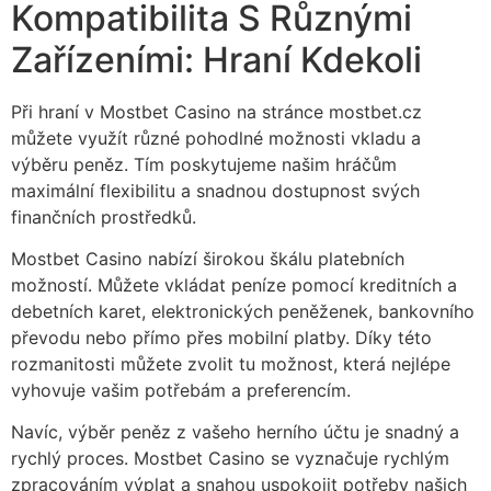
Kompatibilita S Různými
Zařízeními: Hraní Kdekoli
Při hraní v Mostbet Casino na stránce mostbet.cz
můžete využít různé pohodlné možnosti vkladu a
výběru peněz. Tím poskytujeme našim hráčům
maximální flexibilitu a snadnou dostupnost svých
finančních prostředků.
Mostbet Casino nabízí širokou škálu platebních
možností. Můžete vkládat peníze pomocí kreditních a
debetních karet, elektronických peněženek, bankovního
převodu nebo přímo přes mobilní platby. Díky této
rozmanitosti můžete zvolit tu možnost, která nejlépe
vyhovuje vašim potřebám a preferencím.
Navíc, výběr peněz z vašeho herního účtu je snadný a
rychlý proces. Mostbet Casino se vyznačuje rychlým
zpracováním výplat a snahou uspokojit potřeby našich