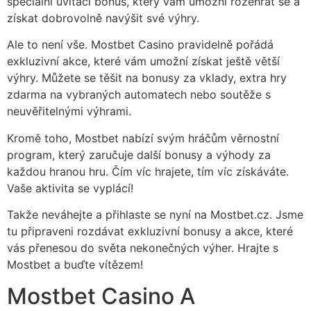
speciální uvítací bonus, který vám umožní rozehrát se a
získat dobrovolně navýšit své výhry.
Ale to není vše. Mostbet Casino pravidelně pořádá
exkluzivní akce, které vám umožní získat ještě větší
výhry. Můžete se těšit na bonusy za vklady, extra hry
zdarma na vybraných automatech nebo soutěže s
neuvěřitelnými výhrami.
Kromě toho, Mostbet nabízí svým hráčům věrnostní
program, který zaručuje další bonusy a výhody za
každou hranou hru. Čím víc hrajete, tím víc získáváte.
Vaše aktivita se vyplácí!
Takže neváhejte a přihlaste se nyní na Mostbet.cz. Jsme
tu připraveni rozdávat exkluzivní bonusy a akce, které
vás přenesou do světa nekonečných výher. Hrajte s
Mostbet a buďte vítězem!
Mostbet Casino A