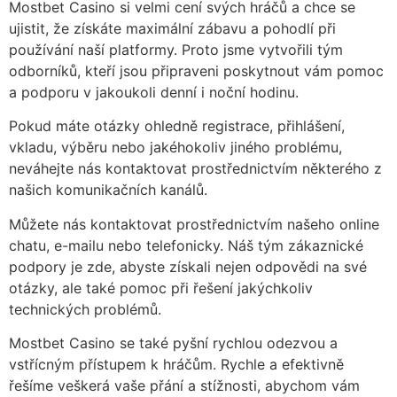
Mostbet Casino si velmi cení svých hráčů a chce se
ujistit, že získáte maximální zábavu a pohodlí při
používání naší platformy. Proto jsme vytvořili tým
odborníků, kteří jsou připraveni poskytnout vám pomoc
a podporu v jakoukoli denní i noční hodinu.
Pokud máte otázky ohledně registrace, přihlášení,
vkladu, výběru nebo jakéhokoliv jiného problému,
neváhejte nás kontaktovat prostřednictvím některého z
našich komunikačních kanálů.
Můžete nás kontaktovat prostřednictvím našeho online
chatu, e-mailu nebo telefonicky. Náš tým zákaznické
podpory je zde, abyste získali nejen odpovědi na své
otázky, ale také pomoc při řešení jakýchkoliv
technických problémů.
Mostbet Casino se také pyšní rychlou odezvou a
vstřícným přístupem k hráčům. Rychle a efektivně
řešíme veškerá vaše přání a stížnosti, abychom vám