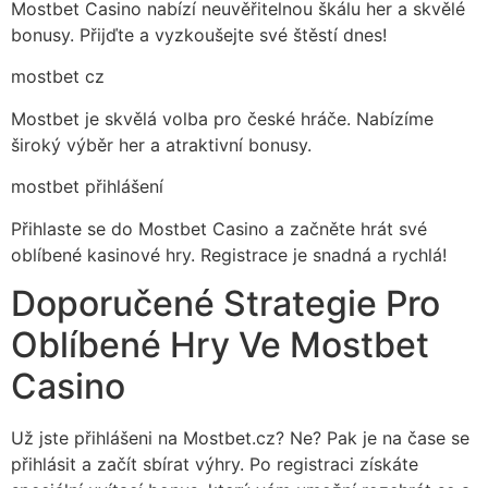
Mostbet Casino nabízí neuvěřitelnou škálu her a skvělé
bonusy. Přijďte a vyzkoušejte své štěstí dnes!
mostbet cz
Mostbet je skvělá volba pro české hráče. Nabízíme
široký výběr her a atraktivní bonusy.
mostbet přihlášení
Přihlaste se do Mostbet Casino a začněte hrát své
oblíbené kasinové hry. Registrace je snadná a rychlá!
Doporučené Strategie Pro
Oblíbené Hry Ve Mostbet
Casino
Už jste přihlášeni na Mostbet.cz? Ne? Pak je na čase se
přihlásit a začít sbírat výhry. Po registraci získáte