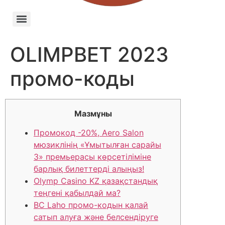
OLIMPBET 2023
промо-коды
Мазмұны
Промокод -20%, Aero Salon
мюзиклінің «Ұмытылған сарайы
3» премьерасы көрсетіліміне
барлық билеттерді алыңыз!
Olymp Casino KZ қазақстандық
теңгені қабылдай ма?
BC Laho промо-кодын қалай
сатып алуға және белсендіруге