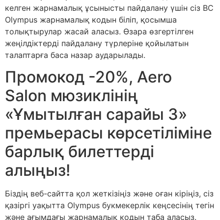
келген жарнамалық ұсынысты пайдалану үшін сіз BC
Olympus жарнамалық кодын біліп, қосымша
толықтырулар жасай аласыз. Өзара өзгертілген
жеңілдіктерді пайдалану түрлеріне қойылатын
талаптарға баса назар аударылады.
Промокод -20%, Aero
Salon мюзиклінің
«Ұмытылған сарайы 3»
премьерасы көрсетіліміне
барлық билеттерді
алыңыз!
Біздің веб-сайтта қол жеткізіңіз және оған кіріңіз, сіз
қазіргі уақытта Olympus букмекерлік кеңсесінің тегін
және ағымдағы жарнамалық кодын таба аласыз.