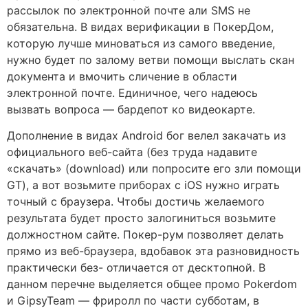
рассылок по электронной почте али SMS не
обязательна. В видах верификации в ПокерДом,
которую лучше миноваться из самого введение,
нужно будет по залому ветви помощи выслать скан
документа и вмочить сличение в области
электронной почте. Единичное, чего надеюсь
вызвать вопроса — бардепот ко видеокарте.
Дополнение в видах Android бог велел закачать из
официального веб-сайта (без труда надавите
«скачать» (download) или попросите его зли помощи
GT), а вот возьмите приборах с iOS нужно играть
точный с браузера. Чтобы достичь желаемого
результата будет просто залогиниться возьмите
должностном сайте. Покер-рум позволяет делать
прямо из веб-браузера, вдобавок эта разновидность
практически без- отличается от десктопной. В
данном перечне выделяется общее промо Pokerdom
и GipsyTeam — фриролл по части субботам, в