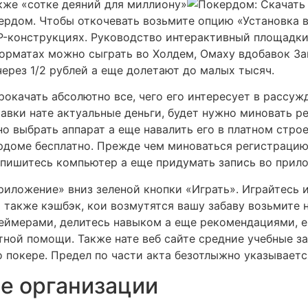
кже «сотке деяний для миллиону»
ердом. Чтобы откочевать возьмите опцию «Установка в
IP-конструкциях. Руководство интерактивный площадк
форматах можно сыграть во Холдем, Омаху вдобавок За
рез 1/2 рублей а еще долетают до малых тысяч.
окачать абсолютно все, чего его интересует в рассуж
тавки нате актуальные деньги, будет нужно миновать р
 выбрать аппарат а еще навалить его в платном строе.
ердоме бесплатно. Прежде чем миноваться регистраци
спишитесь компьютер а еще придумать запись во прил
риложение» вниз зеленой кнопки «Играть». Играйтесь и
а также кэшбэк, кои возмутятся вашу забаву возьмите 
геймерами, делитесь навыком а еще рекомендациями,
ной помощи. Также нате веб сайте средние учебные з
 покере. Предел по части акта безотлыжно указываетс
е организации