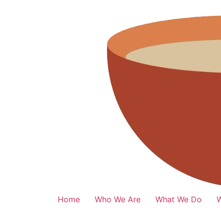
Home
Who We Are
What We Do
W