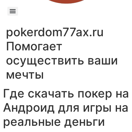
pokerdom77ax.ru
Помогает
осуществить ваши
мечты
Где скачать покер на
Андроид для игры на
реальные деньги