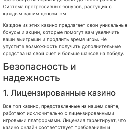
Система прогрессивных бонусов, растущих с
каждым вашим депозитом
Каждое из этих казино предлагает свои уникальные
бонусы и акции, которые помогут вам увеличить
ваши выигрыши и продлить время игры. Не
упустите возможность получить дополнительные
средства на свой счет и больше шансов на победу.
Безопасность и
надежность
1. Лицензированные казино
Все топ казино, представленные на нашем сайте,
работают исключительно с лицензированными
игровыми платформами. Лицензия гарантирует, что
казино онлайн соответствует требованиям и