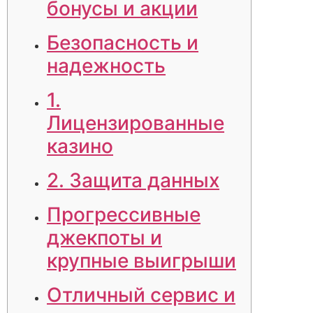
бонусы и акции
Безопасность и
надежность
1.
Лицензированные
казино
2. Защита данных
Прогрессивные
джекпоты и
крупные выигрыши
Отличный сервис и