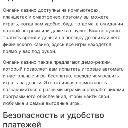
Онлайн казино доступны на компьютерах,
планшетах и смартфонах, поэтому вы можете
играть, когда вам удобно, будь то дома, в ожидании
важной встречи или даже в отпуске. Вам не нужно
тратить время и деньги на поездку до ближайшего
физического казино, здесь все игры находятся
прямо у вас под рукой.
Онлайн казино также предлагают демо-режим,
который позволяет вам испытать игровые автоматы
и настольные игры бесплатно, прежде чем решить
играть на деньги. Это отличная возможность
познакомиться с разными играми и разработчиками
программного обеспечения, чтобы найти свои
любимые и самые выгодные игры.
Безопасность и удобство
платежей