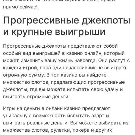
прямо сейчас!
Прогрессивные джекпоты
и крупные выигрыши
Прогрессивные джекпоты представляют собой
особый вид выигрышей в казино онлайн, который
может изменить вашу жизнь навсегда. Они растут с
каждой игрой, пока один счастливчик не выиграет
огромную сумму. В топ казино вы найдете
множество слотов, предлагающих прогрессивные
джекпоты, где вы можете испытать свою удачу и
выиграть огромные деньги.
Игры на деньги в онлайн казино предлагают
уникальную возможность испытать азарт и
выиграть реальные деньги. Вы можете выбирать из
множества слотов, рулетки, покера и других