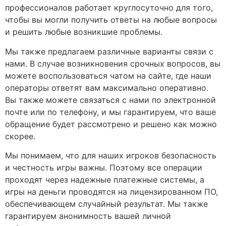
профессионалов работает круглосуточно для того,
чтобы вы могли получить ответы на любые вопросы
и решить любые возникшие проблемы.
Мы также предлагаем различные варианты связи с
нами. В случае возникновения срочных вопросов, вы
можете воспользоваться чатом на сайте, где наши
операторы ответят вам максимально оперативно.
Вы также можете связаться с нами по электронной
почте или по телефону, и мы гарантируем, что ваше
обращение будет рассмотрено и решено как можно
скорее.
Мы понимаем, что для наших игроков безопасность
и честность игры важны. Поэтому все операции
проходят через надежные платежные системы, а
игры на деньги проводятся на лицензированном ПО,
обеспечивающем случайный результат. Мы также
гарантируем анонимность вашей личной