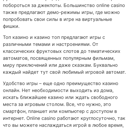
побороться за джекпоты. Большинство online casino
также предлагают демо-режимы игры, где можно
попробовать свои силы в игре на виртуальные
фишки.
Топ казино и казино топ предлагают игры с
различными темами и настроениями. От
классических фруктовых слотов до тематических
автоматов, посвященных популярным фильмам,
миру приключений или даже сказкам. Буквально
каждый найдет тут свой любимый игровой автомат.
Удобство игры – еще одно преимущество казино
онлайн. Нет необходимости выходить из дома,
искать ближайшее казино или ждать свободного
места за игровым столом. Все, что нужно, это
смартфон, планшет или компьютер с доступом в
интернет. Online casino работают круглосуточно, так
что вы можете наслаждаться игрой в любое время,