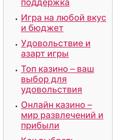
поддержка
Игра на любой вкус
и бюджет
Удовольствие и
азарт игры
Топ казино – ваш
выбор для
удовольствия
Онлайн казино –
мир развлечений и
прибыли