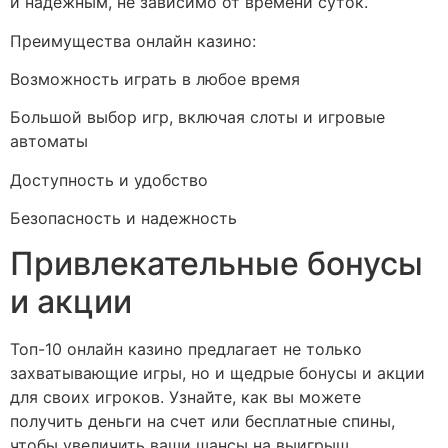
и надежным, не зависимо от времени суток.
Преимущества онлайн казино:
Возможность играть в любое время
Большой выбор игр, включая слоты и игровые
автоматы
Доступность и удобство
Безопасность и надежность
Привлекательные бонусы
и акции
Топ-10 онлайн казино предлагает не только
захватывающие игры, но и щедрые бонусы и акции
для своих игроков. Узнайте, как вы можете
получить деньги на счет или бесплатные спины,
чтобы увеличить ваши шансы на выигрыш.