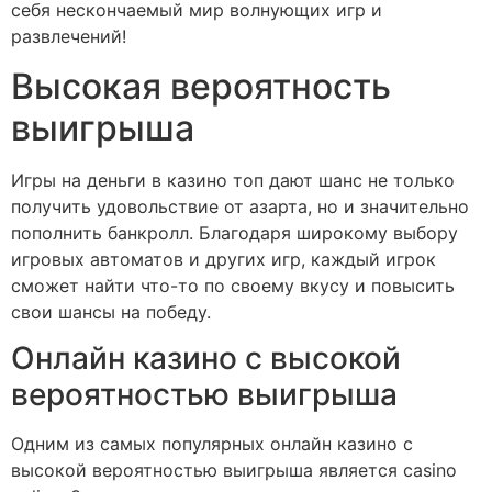
себя нескончаемый мир волнующих игр и
развлечений!
Высокая вероятность
выигрыша
Игры на деньги в казино топ дают шанс не только
получить удовольствие от азарта, но и значительно
пополнить банкролл. Благодаря широкому выбору
игровых автоматов и других игр, каждый игрок
сможет найти что-то по своему вкусу и повысить
свои шансы на победу.
Онлайн казино с высокой
вероятностью выигрыша
Одним из самых популярных онлайн казино с
высокой вероятностью выигрыша является casino