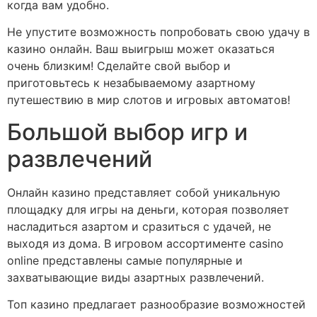
когда вам удобно.
Не упустите возможность попробовать свою удачу в
казино онлайн. Ваш выигрыш может оказаться
очень близким! Сделайте свой выбор и
приготовьтесь к незабываемому азартному
путешествию в мир слотов и игровых автоматов!
Большой выбор игр и
развлечений
Онлайн казино представляет собой уникальную
площадку для игры на деньги, которая позволяет
насладиться азартом и сразиться с удачей, не
выходя из дома. В игровом ассортименте casino
online представлены самые популярные и
захватывающие виды азартных развлечений.
Топ казино предлагает разнообразие возможностей