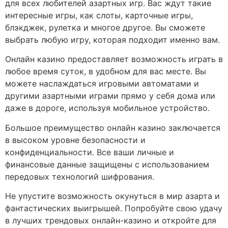
для всех любителей азартных игр. Вас ждут такие
интересные игры, как слоты, карточные игры,
блэкджек, рулетка и многое другое. Вы сможете
выбрать любую игру, которая подходит именно вам.
Онлайн казино предоставляет возможность играть в
любое время суток, в удобном для вас месте. Вы
можете наслаждаться игровыми автоматами и
другими азартными играми прямо у себя дома или
даже в дороге, используя мобильное устройство.
Большое преимущество онлайн казино заключается
в высоком уровне безопасности и
конфиденциальности. Все ваши личные и
финансовые данные защищены с использованием
передовых технологий шифрования.
Не упустите возможность окунуться в мир азарта и
фантастических выигрышей. Попробуйте свою удачу
в лучших трендовых онлайн-казино и откройте для