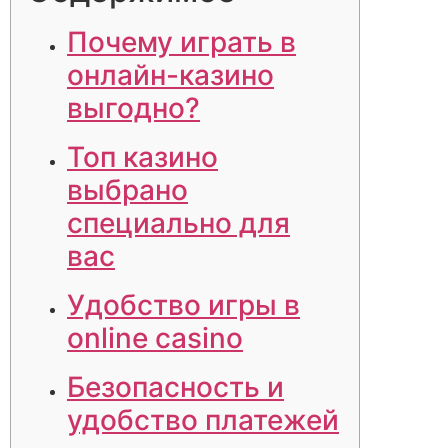
Почему играть в
онлайн-казино
выгодно?
Топ казино
выбрано
специально для
вас
Удобство игры в
online casino
Безопасность и
удобство платежей