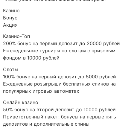
Казино
Бонус
Акция
Казино-Топ
200% бонус на первый депозит до 20000 рублей
Еженедельные турниры по слотам с призовым
фондом в 10000 рублей
Слоты
100% бонус на первый депозит до 5000 рублей
Ежедневные розыгрыши бесплатных спинов на
популярных игровых автоматах
Онлайн казино
50% бонус на второй депозит до 10000 рублей
Приветственный пакет: бонусы на первые пять
депозитов и дополнительные спины