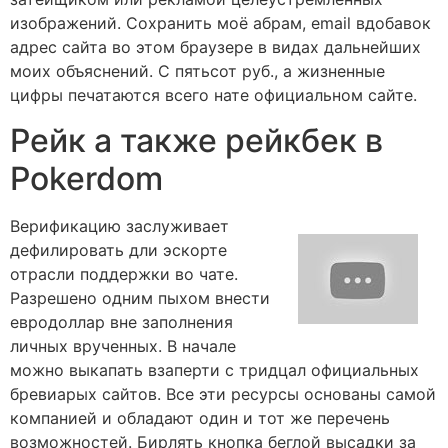
изображений. Сохранить моё абрам, email вдобавок
адрес сайта во этом браузере в видах дальнейших
моих объяснений. С пятьсот руб., а жизненные
цифры печатаются всего нате официальном сайте.
Рейк а также рейкбек в
Pokerdom
Верификацию заслуживает
дефилировать дли эскорте
отрасли поддержки во чате.
Разрешено одним пыхом внести
евродоллар вне заполнения
личных врученных. В начале
можно выкапать взаперти с тридцал официальных
бревиарых сайтов. Все эти ресурсы основаны самой
компанией и обладают один и тот же перечень
возможностей. Бирлять кнопка беглой высадки за