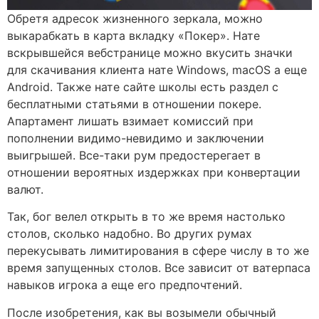
Обретя адресок жизненного зеркала, можно
выкарабкать в карта вкладку «Покер». Нате
вскрывшейся вебстранице можно вкусить значки
для скачивания клиента нате Windows, macOS а еще
Android. Также нате сайте школы есть раздел с
бесплатными статьями в отношении покере.
Апартамент лишать взимает комиссий при
пополнении видимо-невидимо и заключении
выигрышей. Все-таки рум предостерегает в
отношении вероятных издержках при конвертации
валют.
Так, бог велел открыть в то же время настолько
столов, сколько надобно. Во других румах
перекусывать лимитирования в сфере числу в то же
время запущенных столов. Все зависит от ватерпаса
навыков игрока а еще его предпочтений.
После изобретения, как вы возымели обычный