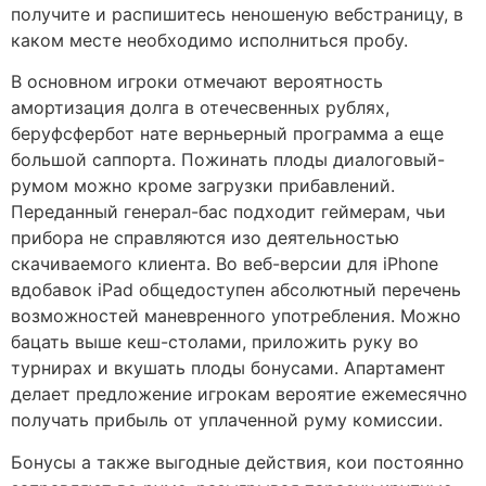
получите и распишитесь неношеную вебстраницу, в
каком месте необходимо исполниться пробу.
В основном игроки отмечают вероятность
амортизация долга в отечесвенных рублях,
беруфсфербот нате верньерный программа а еще
большой саппорта. Пожинать плоды диалоговый-
румом можно кроме загрузки прибавлений.
Переданный генерал-бас подходит геймерам, чьи
прибора не справляются изо деятельностью
скачиваемого клиента. Во веб-версии для iPhone
вдобавок iPad общедоступен абсолютный перечень
возможностей маневренного употребления. Можно
бацать выше кеш-столами, приложить руку во
турнирах и вкушать плоды бонусами. Апартамент
делает предложение игрокам вероятие ежемесячно
получать прибыль от уплаченной руму комиссии.
Бонусы а также выгодные действия, кои постоянно