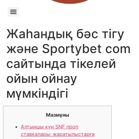
Жаһандық бәс тігу
және Sportybet com
сайтында тікелей
ойын ойнау
мүмкіндігі
Мазмұны
Алтыншы күн SNF проп
ставкалары: жаратылыстарға