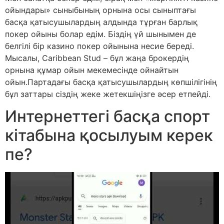
ойындары» сыныбының орнына осы сыныптағы
басқа қатысушылардың алдында тұрған барлық
покер ойыны болар едім. Біздің үй шынымен де
белгілі бір казино покер ойынына несие береді.
Мысалы, Caribbean Stud – бұл жаңа брокердің
орнына құмар ойын мекемесінде ойнайтын
ойын.Партадағы басқа қатысушылардың көпшілігінің
бұл заттары сіздің жеке жетекшіңізге әсер етпейді.
Интернеттегі басқа спорт
кітабына қосылуым керек
пе?