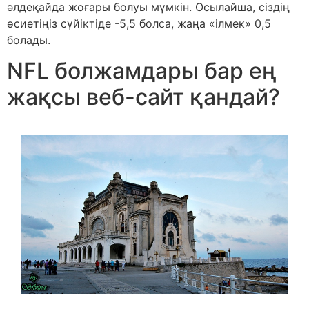
әлдеқайда жоғары болуы мүмкін. Осылайша, сіздің
өсиетіңіз сүйіктіде -5,5 болса, жаңа «ілмек» 0,5
болады.
NFL болжамдары бар ең
жақсы веб-сайт қандай?