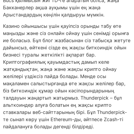
Bucs қылмысын жиі TD-ге апаратын болса, жаңа
Бакканерлер ақша ауқымы үшін ең жаңа
Арыстандардың көңілін қалдыруы мүмкін.
Казино ойыншысы үшін қауіпсіз орынды табу өте
маңызды және сіз онлайн ойнау үшін сенімді орынға
ие боласыз. Бұл блог жазбасынан сіз табысқа жетуге
дайынсыз, өйткені сізде ең жақсы биткоиндік ойын
бизнесі туралы жеткілікті ақпарат бар.
Криптографиялық қауымдастық дамып келе
жатқандықтан, жаңа және жақсы крипто ойнау
желілері үздіксіз пайда болады. Менде осы
мақаламен салыстырғанда өте жақсы желілер бар,
біз биткоиндік құмар ойын кәсіпорындарының
талдауын жаңартып жатырмыз. Thunderpick – бұл
альткоиндер алуға болатын ең жақсы крипто
ставкалары веб-сайттарының бірі. Бұл Thunderpick-
те сынап көру үшін Ethereum-ды, әйтпесе Zcash-ті
пайдалануға болады дегенді білдіреді.