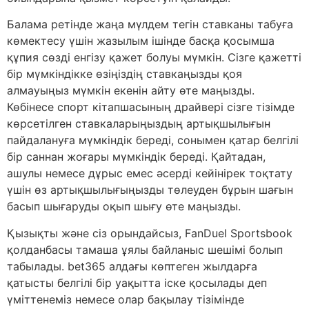
Балама ретінде жаңа мүлдем тегін ставканы табуға
көмектесу үшін жазылым ішінде басқа қосымша
құпия сөзді енгізу қажет болуы мүмкін. Сізге қажетті
бір мүмкіндікке өзіңіздің ставкаңызды қоя
алмауыңыз мүмкін екенін айту өте маңызды.
Көбінесе спорт кітапшасының драйвері сізге тізімде
көрсетілген ставкаларыңыздың артықшылығын
пайдалануға мүмкіндік береді, сонымен қатар белгілі
бір саннан жоғары мүмкіндік береді. Қайтадан,
ашулы немесе дұрыс емес әсерді кейінірек тоқтату
үшін өз артықшылығыңызды төлеуден бұрын шағын
басып шығаруды оқып шығу өте маңызды.
Қызықты және сіз орындайсыз, FanDuel Sportsbook
қолданбасы тамаша ұялы байланыс шешімі болып
табылады. bet365 алдағы көптеген жылдарға
қатысты белгілі бір уақытта іске қосылады деп
үміттенеміз немесе олар бақылау тізімінде