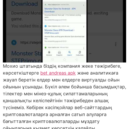
Мохио штатында біздің компания жеке тәжірибеге,
көрсеткіштерге
bet andreas apk
және аналитикаға
жауап беретін елдер мен елдерге виртуалды ойын
ойынын ұсынады. Бүкіл әлем бойынша басымдықтар,
тілектер мен мінез-құлық сипаттамаларының
қаншалықты келіспейтінін тәжірибеден алшақ
түсінеміз. Көбірек кәсіпқойлар веб-сайттардың
криптовалюталарға арналған сатып алуларға
бағытталған криптовалюталарды мұздату
ойындарына қызмет көрсетуін қалайды.