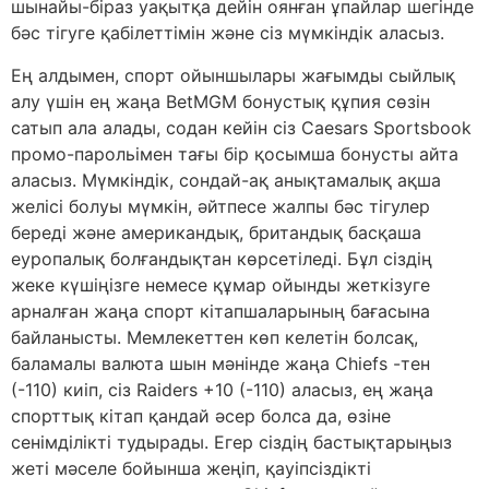
шынайы-біраз уақытқа дейін оянған ұпайлар шегінде
бәс тігуге қабілеттімін және сіз мүмкіндік аласыз.
Ең алдымен, спорт ойыншылары жағымды сыйлық
алу үшін ең жаңа BetMGM бонустық құпия сөзін
сатып ала алады, содан кейін сіз Caesars Sportsbook
промо-парольімен тағы бір қосымша бонусты айта
аласыз. Мүмкіндік, сондай-ақ анықтамалық ақша
желісі болуы мүмкін, әйтпесе жалпы бәс тігулер
береді және американдық, британдық басқаша
еуропалық болғандықтан көрсетіледі. Бұл сіздің
жеке күшіңізге немесе құмар ойынды жеткізуге
арналған жаңа спорт кітапшаларының бағасына
байланысты. Мемлекеттен көп келетін болсақ,
баламалы валюта шын мәнінде жаңа Chiefs -тен
(-110) киіп, сіз Raiders +10 (-110) аласыз, ең жаңа
спорттық кітап қандай әсер болса да, өзіне
сенімділікті тудырады. Егер сіздің бастықтарыңыз
жеті мәселе бойынша жеңіп, қауіпсіздікті