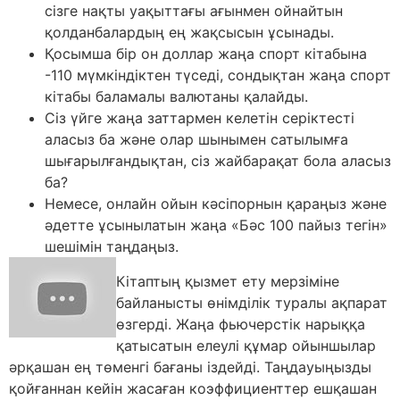
сізге нақты уақыттағы ағынмен ойнайтын
қолданбалардың ең жақсысын ұсынады.
Қосымша бір он доллар жаңа спорт кітабына
-110 мүмкіндіктен түседі, сондықтан жаңа спорт
кітабы баламалы валютаны қалайды.
Сіз үйге жаңа заттармен келетін серіктесті
аласыз ба және олар шынымен сатылымға
шығарылғандықтан, сіз жайбарақат бола аласыз
ба?
Немесе, онлайн ойын кәсіпорнын қараңыз және
әдетте ұсынылатын жаңа «Бәс 100 пайыз тегін»
шешімін таңдаңыз.
Кітаптың қызмет ету мерзіміне
байланысты өнімділік туралы ақпарат
өзгерді. Жаңа фьючерстік нарыққа
қатысатын елеулі құмар ойыншылар
әрқашан ең төменгі бағаны іздейді. Таңдауыңызды
қойғаннан кейін жасаған коэффициенттер ешқашан