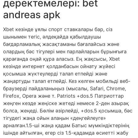
деректемелері: bet
andreas apk
Xbet кезінде ұялы спорт ставкалары бар, сіз
шынымен тегіс, әлдеқайда қабылдаушы
бағдарламалық жасақтаманы бағалайсыз және
олардың бәс тігулері мен парлайларын бұрынғыға
қарағанда оңай құра аласыз. Ең жақсысы, Xbet
кезінде интернет қолданбасын ойнату жүйесі
қосымша жүктеулерді талап етпейді және
жаңартуды талап етпейді. Кез келген мобильді веб-
браузерді пайдаланыңыз (мысалы, Safari, Chrome,
Firefox, Opera және т. Patriots +dos.5 Патриоттар
жеңген кезде жеңіске жетеді немесе 2-ден азырақ
болса, жеңеді. Бөлім әзірлейді, +dos.5 қосымша, бәс
тігудегі жаңа ойын алаңын «деңгейлеуге»
арналған.1.5-ші жаңа қадам Батыс мүмкіндіктерінің
ішінде айтылған, егер сіз 1.5-қадамда өсиетті жабу