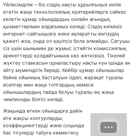
Үйлесімділік – біз сіздің нақты құрылғыңыз иелік
ететін жаңа технологиялық критерийлерге сәйкес
келетін құмар ойындардың онлайн ағындық
қызметтерімен алдағымыз келеді. Сіздің киіміңіз
интернет-сайтыңызға жеке ақпаратты енгізудің
қажеті жоқ. онда ол қауіпсіз бола алмайды. Сатушы
сіз үшін шынымен де жұмыс істейтін комиссиялық
әрекеттерді қолдайтынына көз жеткізіңіз. Тікелей
жүктеу ставкасын орналастыру нақты күн ішінде ән
айту мүмкіндігін береді. Кейбір құмар ойыншылар
бейне ойынның басталуын іздеп, жарақат туралы
есептер мен жаңа топтардың немесе
ойыншылардың пайда болуы туралы ең жаңа
чемпионды білгісі келеді.
Жақында өткен ойындарға дейін
өте жақсы контурларды,
коэффициенттерді және соңында
бәс тігулерді табуға көмектесу