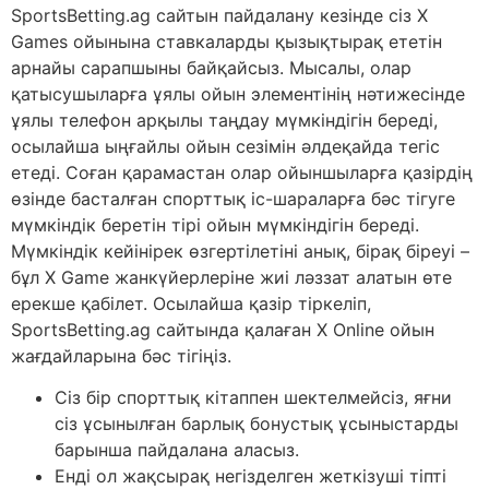
SportsBetting.ag сайтын пайдалану кезінде сіз X
Games ойынына ставкаларды қызықтырақ ететін
арнайы сарапшыны байқайсыз. Мысалы, олар
қатысушыларға ұялы ойын элементінің нәтижесінде
ұялы телефон арқылы таңдау мүмкіндігін береді,
осылайша ыңғайлы ойын сезімін әлдеқайда тегіс
етеді. Соған қарамастан олар ойыншыларға қазірдің
өзінде басталған спорттық іс-шараларға бәс тігуге
мүмкіндік беретін тірі ойын мүмкіндігін береді.
Мүмкіндік кейінірек өзгертілетіні анық, бірақ біреуі –
бұл X Game жанкүйерлеріне жиі ләззат алатын өте
ерекше қабілет. Осылайша қазір тіркеліп,
SportsBetting.ag сайтында қалаған X Online ойын
жағдайларына бәс тігіңіз.
Сіз бір спорттық кітаппен шектелмейсіз, яғни
сіз ұсынылған барлық бонустық ұсыныстарды
барынша пайдалана аласыз.
Енді ол жақсырақ негізделген жеткізуші тіпті