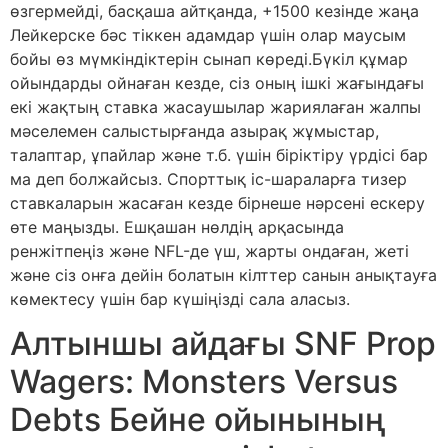
өзгермейді, басқаша айтқанда, +1500 кезінде жаңа
Лейкерске бәс тіккен адамдар үшін олар маусым
бойы өз мүмкіндіктерін сынап көреді.Бүкіл құмар
ойындарды ойнаған кезде, сіз оның ішкі жағындағы
екі жақтың ставка жасаушылар жариялаған жалпы
мәселемен салыстырғанда азырақ жұмыстар,
талаптар, ұпайлар және т.б. үшін біріктіру үрдісі бар
ма деп болжайсыз. Спорттық іс-шараларға тизер
ставкаларын жасаған кезде бірнеше нәрсені ескеру
өте маңызды. Ешқашан нөлдің арқасында
ренжітпеңіз және NFL-де үш, жарты ондаған, жеті
және сіз онға дейін болатын кілттер санын анықтауға
көмектесу үшін бар күшіңізді сала аласыз.
Алтыншы айдағы SNF Prop
Wagers: Monsters Versus
Debts Бейне ойынының