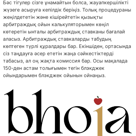
Бәс тігулер сізге ұнамайтын болса, жауапкершілікті
жүзеге асыруға кепілдік беріңіз. Толық процедураны
жеңілдететін және кішірейтетін қызықты
арбитраждық ойын калькуляторымен көңіл
көтеретін ынталы арбитраждық ставканы бағалай
аласыз. Арбитраждық ставкаларды табудың
көптеген түрлі құралдары бар. Екіншіден, ортасында
сіз таңдауға әсер ететін жаңа сәйкестіктерді
табасыз, ал оң жақта комиссия бар. Осы мақалада
150-ден астам толығымен тегін блэкджек
ойындарымен блэкджек ойынын ойнаңыз.