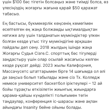
үшін $100 бәс тігетін болсаңыз және тиімді болса, өз
үлесіңіздің жоғарғы жағына қарай $50 қаражат
табасыз.
Ең бастысы, букмекерлік кеңсенің көмегімен
есептелген ең жаңа болжамды ықтималдықтан
нәтиже алу үшін талданатын мүмкіндіктер үлкен
болған кезде ұтыс тігу мүмкіндігіне әрқашан
пайдалы деп сену. 2018 жылдың ішінде жаңа
Жоғарғы Судья Сізге.С. спорттық бәс тігулерді
заңдастыру үшін олар осылай жасағысы келген
кезде рұқсат дейді. 2023 жылы Калифорния,
Массачусетс штаттарымен бірге 14 шағымда ол әлі
де заңсыз болып табылады және сіз Tx. Колледж
немесе университет баскетбол іріктеулері – 12 ай
бойы тұрақты өткізілетін жиынтық жиындарға
қарама-қайшы күнделікті толығымен тегін
таңдаулар, конференция іс-шарасы және ақпан
айындағы Insanity бейне ойыны болады.