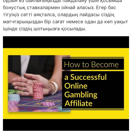
бұрын өз байлығыңызды пайдалану үшін қосымша
бонустық ставкалармен ойнай аласыз. Егер бәс
тігуіңіз сәтті аяқталса, олардың пайдасы сіздің
матчтарыңыздан бір сағат немесе одан да көп уақыт
ішінде сіздің шотыңызға қосылады.