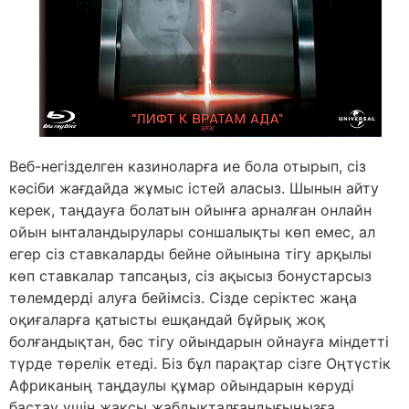
Веб-негізделген казиноларға ие бола отырып, сіз
кәсіби жағдайда жұмыс істей аласыз. Шынын айту
керек, таңдауға болатын ойынға арналған онлайн
ойын ынталандырулары соншалықты көп емес, ал
егер сіз ставкаларды бейне ойынына тігу арқылы
көп ставкалар тапсаңыз, сіз ақысыз бонустарсыз
төлемдерді алуға бейімсіз. Сізде серіктес жаңа
оқиғаларға қатысты ешқандай бұйрық жоқ
болғандықтан, бәс тігу ойындарын ойнауға міндетті
түрде төрелік етеді. Біз бұл парақтар сізге Оңтүстік
Африканың таңдаулы құмар ойындарын көруді
бастау үшін жақсы жабдықталғандығыңызға