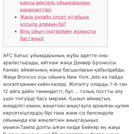
қарсы вексель ойындарының
реквизиттері
Жаңа онлайн спорт кітабына
қосыла аламын ба?
Bing ойын гидтерімен жұмысты
бастаңыз!
AFC Батыс ұйымдарының жұбы әдетте оны
араластырады, өйткені жаңа Денвер Бронкосы
Канзас аймағының жаңа басшыларын қабылдайды.
Жаңа Broncos осы ойынға New York Jets-ке пайда
жоғалтқаннан кейін келеді. Жоғалту оларды 1-4-тен
12 айға дейін төмендетті, бұл … толық постты алу
үшін тінтуірді басу мерзімі.
Қызыл аймақтың
өнімділігі кімнің жеңетінін анықтауға арналған құпия
көрсеткіштердің бірі ғана және сіз белсенділік
ойынында кім жеңілетінін анықтауыңыз
мүмкін.Тампа допты алған кезде Бейкер ең жаңа