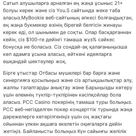
Сатып алушыларға арналған ең жаңа ұсыныс 21+
болуы керек және сіз You.S сайтында жеке таба
аласыз.MyBookie веб-сайтының әпкесі болғандықтан,
ең жаңа букмекер өзінің бірегей белгісін жинауы
керек еді, ол шынымен де соқты. Олар басқарғаннан
кейін, сіз $100-ге дейінгі тамаша жүз% сәйкес
бонусқа ие боласыз. Сіз сондай-ақ қалағаныңызша
көп адамға ұсына аласыз, өйткені идеяларға
ешқандай шектеулер жоқ.
Бірге ұтыстар Отбасы мүшелері бар барға және
синергияға қосылыңыз және сіз артықшылықтар алу,
жалпы талаптарды анықтау және Барыңызды көтеру
үшін әлемнің түкпір-түкпірінен кәсіпқойлар бола
аласыз. PCC Casino покерінің тамаша туры болыңыз.
PCC веб-негізделген покер концерттік турында жаңа
дәрежелерге көтерілгеніңіз үшін оң жақтағы
ойыннан үлкен ақшаға әкелетін оқиғаларға дейін
жетіңіз. Байланысты болыңыз Күн сайынғы желілік