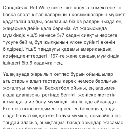
Сондай-ақ, RotoWire сізге іске қосуға көмектесетін
басқа спорт кітапшаларының қосымшаларын мұқият
қадағалай алады, осылайша біз өз радарыңызда ең
жаңасына дейін қала береміз. Ат жарысында
мүмкіндік үш/5 немесе 5/7 қадам сияқты нәрсеге
түсуге бейім, бұл жылқының үлкен сүйікті екенін
білдіреді. Үш/5 таңдаулы қадамы американдық
коэфициенттердегі -167-ге және сандық мүмкіндік
ішіндегі бір.6 қадамға тең.
Ұшақ ауада жарылып кетпес бұрын ойыншылар
ұтыстарын алып тастауы керек немесе барлығын
жоғалтуы мүмкін. Баскетбол ойыны, ең алдымен,
ақша диапазоны ретінде белгілі, жеңіске жететін
командаға ие болу мүмкіндігінің ішінде айналады.
Егер сіз плюс кодымен тіркелген болсаңыз, онда
сізде бонустық қаржы болуы мүмкін, осылайша сіз
таңдай аласыз, анықтаңыз, басқа орындар жасамас