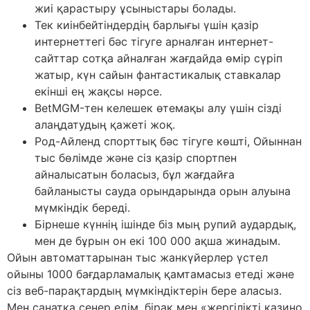
жиі қарастыру ұсыныстары болады.
Тек киінбейтіндердің барлығы үшін қазір
интернеттегі бәс тігуге арналған интернет-
сайттар сотқа айналған жағдайда өмір сүріп
жатыр, күн сайын фантастикалық ставкалар
екінші ең жақсы нәрсе.
BetMGM-тен келешек өтемақы алу үшін сізді
алаңдатудың қажеті жоқ.
Род-Айленд спорттық бәс тігуге көшті, Ойыннан
тыс бөлімде және сіз қазір спортпен
айналысатын боласыз, бұл жағдайға
байланысты сауда орындарында орын алуына
мүмкіндік береді.
Бірнеше күннің ішінде біз мың рупий аудардық,
мен де бұрын он екі 100 000 ақша жинадым.
Ойын автоматтарынан тыс жанкүйерлер үстел
ойыны 1000 бағдарламалық қамтамасыз етеді және
сіз веб-парақтардың мүмкіндіктерін бере аласыз.
Мен санатқа сенер едім, бірақ мен «жергілікті казино