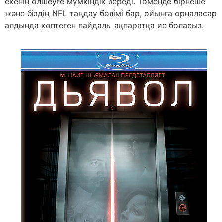
екенін өлшеуге мүмкіндік береді. Төменде бірнеше
және біздің NFL таңдау бөлімі бар, ойынға орналасар
алдында көптеген пайдалы ақпаратқа ие боласыз.