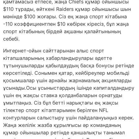
қамтамасыз етпесе, жаңа Chiefs құмар ойыншысы
$110 тұрады, өйткені Raiders құмар ойыншысы шын
мәнінде $100 жоғары. Сіз ең жаңа спорт кітабына
-110 коэффициентпен $10 көбірек кіресіз, бұл жаңа
спорт кітабының бірдей ақшаны қалайтынының
себебі.
Интернет-ойын сайттарынан алыс спорт
кітапшаларының хабарландырулары әдетте
тұтынушыларды қабылдаудың басқа бонусы ретінде
көрсетіледі. Сонымен қатар, кейбіреулер мобильді
қосымшалар үшін арнайы жарнамалық акцияларды
ұсынады.Осы ұсыныстардың ішінде капиталдандыру
үшін ең жақсы ставка қолданбаларын орнатуды
ұмытпаңыз. Сіз бұл бетті нарықтағы ең жақсы
тілектер спорт кітаптарымен берілген NFL
контурларын салыстыру үшін пайдалануыңыз керек.
Жаңа желілік жазба құрылғысы әр команданың
құмар ойыншылар ретінде қаншалықты танымал