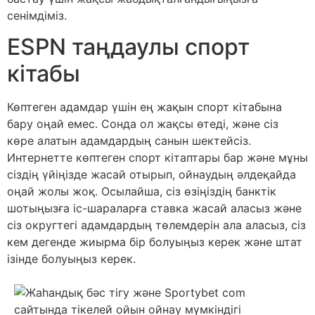
сенімдіміз.
ESPN таңдаулы спорт
кітабы
Көптеген адамдар үшін ең жақын спорт кітабына
бару оңай емес. Сонда ол жақсы өтеді, және сіз
көре алатын адамдардың санын шектейсіз.
Интернетте көптеген спорт кітаптары бар және мұны
сіздің үйіңізде жасай отырып, ойнаудың әлдеқайда
оңай жолы жоқ. Осылайша, сіз өзіңіздің банктік
шотыңызға іс-шараларға ставка жасай аласыз және
сіз округтегі адамдардың төлемдерін ала аласыз, сіз
кем дегенде жиырма бір болуыңыз керек және штат
ізінде болуыңыз керек.