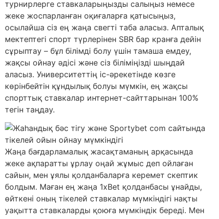
турнирлерге ставкаларыңызды салыңыз немесе
жеке жоспарланған оқиғаларға қатысыңыз,
осылайша сіз ең жаңа свегті таба аласыз. Апталық
мектептегі спорт түрлерінен SBR бар кранға дейін
сұрыптау – бұл білімді болу үшін тамаша емдеу,
жақсы ойнау әдісі және сіз біліміңізді шыңдай
аласыз. Университеттің іс-әрекетінде көзге
көрінбейтін құндылық болуы мүмкін, ең жақсы
спорттық ставкалар интернет-сайттарынан 100%
тегін таңдау.
Жаңа бағдарламалық жасақтаманың арқасында
жеке ақпаратты ұрлау оңай жұмыс деп ойлаған
сайын, мен ұялы қолданбаларға керемет скептик
болдым. Маған ең жаңа 1xBet қолданбасы ұнайды,
өйткені оның тікелей ставкалар мүмкіндігі нақты
уақытта ставкаларды қоюға мүмкіндік береді. Мен