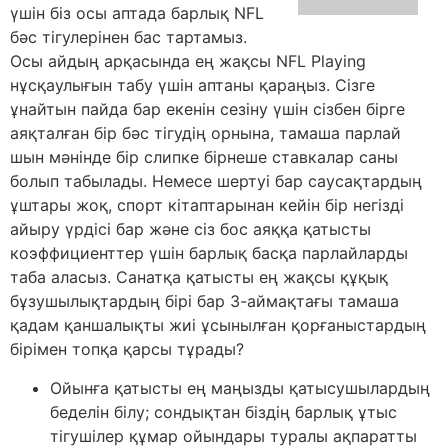
үшін біз осы аптада барлық NFL
бәс тігулерінен бас тартамыз.
Осы айдың арқасында ең жақсы NFL Playing
нұсқаулығын табу үшін аптаны қараңыз. Сізге
ұнайтын пайда бар екенін сезіну үшін сізбен бірге
аяқталған бір бәс тігудің орнына, тамаша парлай
шын мәнінде бір слипке бірнеше ставкалар саны
болып табылады. Немесе шертуі бар саусақтардың
ұштары жоқ, спорт кітаптарынан кейін бір негізді
айыру үрдісі бар және сіз бос аяққа қатысты
коэффициенттер үшін барлық басқа парлайларды
таба аласыз. Санатқа қатысты ең жақсы құқық
бұзушылықтардың бірі бар 3-аймақтағы тамаша
қадам қаншалықты жиі ұсынылған қорғаныстардың
бірімен топқа қарсы тұрады?
Ойынға қатысты ең маңызды қатысушылардың
беделін білу; сондықтан біздің барлық ұтыс
тігушілер құмар ойындары туралы ақпаратты