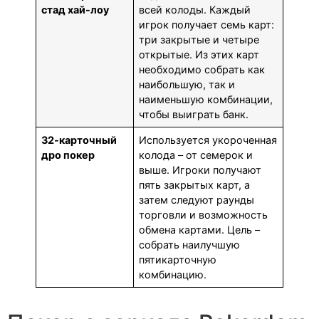
стад хай-лоу
всей колоды. Каждый
игрок получает семь карт:
три закрытые и четыре
открытые. Из этих карт
необходимо собрать как
наибольшую, так и
наименьшую комбинации,
чтобы выиграть банк.
32-карточный
Используется укороченная
дро покер
колода – от семерок и
выше. Игроки получают
пять закрытых карт, а
затем следуют раунды
торговли и возможность
обмена картами. Цель –
собрать наилучшую
пятикарточную
комбинацию.