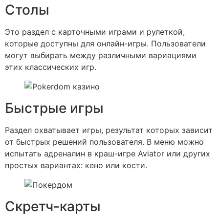
Столы
Это раздел с карточными играми и рулеткой,
которые доступны для онлайн-игры. Пользователи
могут выбирать между различными вариациями
этих классических игр.
Быстрые игры
Раздел охватывает игры, результат которых зависит
от быстрых решений пользователя. В меню можно
испытать адреналин в краш-игре Aviator или других
простых вариантах: кено или кости.
Скретч-карты