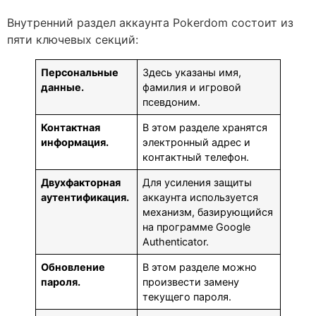
Внутренний раздел аккаунта Pokerdom состоит из
пяти ключевых секций:
Персональные
Здесь указаны имя,
данные.
фамилия и игровой
псевдоним.
Контактная
В этом разделе хранятся
информация.
электронный адрес и
контактный телефон.
Двухфакторная
Для усиления защиты
аутентификация.
аккаунта используется
механизм, базирующийся
на программе Google
Authenticator.
Обновление
В этом разделе можно
пароля.
произвести замену
текущего пароля.