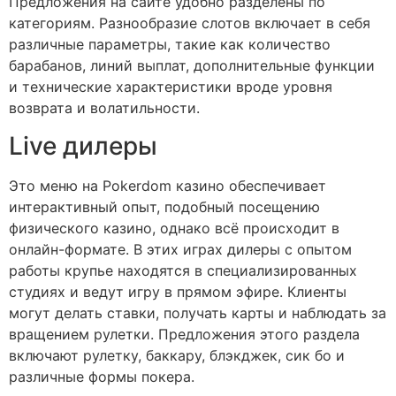
Предложения на сайте удобно разделены по
категориям. Разнообразие слотов включает в себя
различные параметры, такие как количество
барабанов, линий выплат, дополнительные функции
и технические характеристики вроде уровня
возврата и волатильности.
Live дилеры
Это меню на Pokerdom казино обеспечивает
интерактивный опыт, подобный посещению
физического казино, однако всё происходит в
онлайн-формате. В этих играх дилеры с опытом
работы крупье находятся в специализированных
студиях и ведут игру в прямом эфире. Клиенты
могут делать ставки, получать карты и наблюдать за
вращением рулетки. Предложения этого раздела
включают рулетку, баккару, блэкджек, сик бо и
различные формы покера.