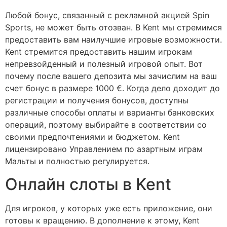
Любой бонус, связанный с рекламной акцией Spin
Sports, не может быть отозван. В Kent мы стремимся
предоставить вам наилучшие игровые возможности.
Kent стремится предоставить нашим игрокам
непревзойденный и полезный игровой опыт. Вот
почему после вашего депозита мы зачислим на ваш
счет бонус в размере 1000 €. Когда дело доходит до
регистрации и получения бонусов, доступны
различные способы оплаты и варианты банковских
операций, поэтому выбирайте в соответствии со
своими предпочтениями и бюджетом. Kent
лицензировано Управлением по азартным играм
Мальты и полностью регулируется.
Онлайн слоты в Kent
Для игроков, у которых уже есть приложение, они
готовы к вращению. В дополнение к этому, Kent