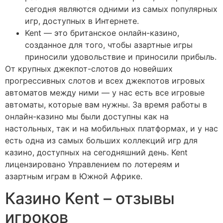
сегодня являются одними из самых популярных
игр, доступных в Интернете.
Kent — это британское онлайн-казино,
созданное для того, чтобы азартные игры
приносили удовольствие и приносили прибыль.
От крупных джекпот-слотов до новейших
прогрессивных слотов и всех джекпотов игровых
автоматов между ними — у нас есть все игровые
автоматы, которые вам нужны. За время работы в
онлайн-казино мы были доступны как на
настольных, так и на мобильных платформах, и у нас
есть одна из самых больших коллекций игр для
казино, доступных на сегодняшний день. Kent
лицензировано Управлением по лотереям и
азартным играм в Южной Африке.
Казино Kent – отзывы
игроков