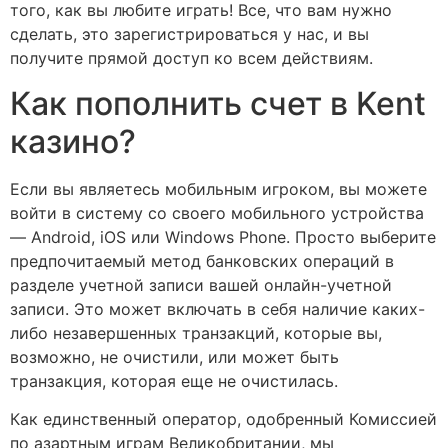
того, как вы любите играть! Все, что вам нужно
сделать, это зарегистрироваться у нас, и вы
получите прямой доступ ко всем действиям.
Как пополнить счет в Kent
казино?
Если вы являетесь мобильным игроком, вы можете
войти в систему со своего мобильного устройства
— Android, iOS или Windows Phone. Просто выберите
предпочитаемый метод банковских операций в
разделе учетной записи вашей онлайн-учетной
записи. Это может включать в себя наличие каких-
либо незавершенных транзакций, которые вы,
возможно, не очистили, или может быть
транзакция, которая еще не очистилась.
Как единственный оператор, одобренный Комиссией
по азартным играм Великобритании, мы