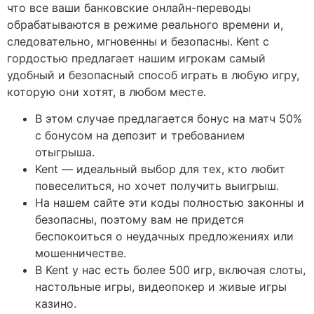
что все ваши банковские онлайн-переводы
обрабатываются в режиме реального времени и,
следовательно, мгновенны и безопасны. Kent с
гордостью предлагает нашим игрокам самый
удобный и безопасный способ играть в любую игру,
которую они хотят, в любом месте.
В этом случае предлагается бонус на матч 50%
с бонусом на депозит и требованием
отыгрыша.
Kent — идеальный выбор для тех, кто любит
повеселиться, но хочет получить выигрыш.
На нашем сайте эти коды полностью законны и
безопасны, поэтому вам не придется
беспокоиться о неудачных предложениях или
мошенничестве.
В Kent у нас есть более 500 игр, включая слоты,
настольные игры, видеопокер и живые игры
казино.