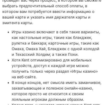
проведет вас через процесс, в котором вы сможете
выбрать предпочтительный способ оплаты, в
котором вам потребуется ввести информацию о
вашей карте и указать имя держателя карты и
эмитента карты.
Игры казино включают в себя такие варианты,
как настольные игры, такие как блэкджек,
рулетка и баккара; карточные игры, такие как
Омаха, Омаха Хай, Блэкджек с одной колодой
и Техасский Холдем; а также Поки.
Хотя Kent оптимизировано для мобильных
устройств, доступ к каждой игре можно
получить только через раздел «Игры казино»
на веб-сайте.
В конце концов, нет смысла иметь заманчивое,
захватывающее и полезное онлайн-казино,
которое просто не относится к своим
лояльным игрокам должным образом.
Кроме того, у каждого игрока казино Kent есть