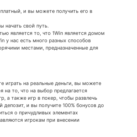
платный, и вы можете получить его в
ы начать свой путь.
тью является то, что 1Win является домом
in у нас есть много разных способов
горячими местами, предназначенные для
е играть на реальные деньги, вы можете
я на то, что на выбор предлагается
, а также игр в покер, чтобы развлечь
й депозит, и вы получите 100% бонусов до
иться о причудливых элементах
авляются игрокам при внесении