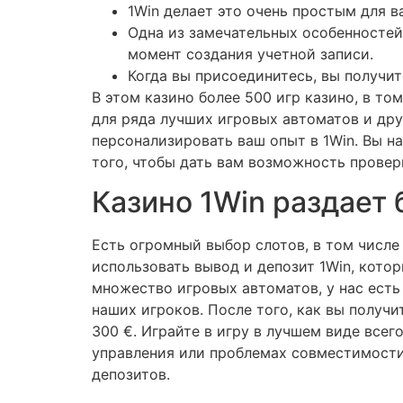
1Win делает это очень простым для ва
Одна из замечательных особенностей 
момент создания учетной записи.
Когда вы присоединитесь, вы получит
В этом казино более 500 игр казино, в т
для ряда лучших игровых автоматов и друг
персонализировать ваш опыт в 1Win. Вы н
того, чтобы дать вам возможность провер
Казино 1Win раздает
Есть огромный выбор слотов, в том числе
использовать вывод и депозит 1Win, котор
множество игровых автоматов, у нас есть
наших игроков. После того, как вы получи
300 €. Играйте в игру в лучшем виде все
управления или проблемах совместимости
депозитов.