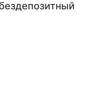
 бездепозитный