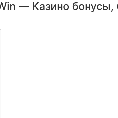
Win — Казино бонусы,