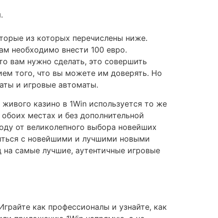
.
торые из которых перечислены ниже.
кам необходимо внести 100 евро.
то вам нужно сделать, это совершить
ием того, что вы можете им доверять. Но
аты и игровые автоматы.
х живого казино в 1Win используется то же
в обоих местах и без дополнительной
ыгоду от великолепного выбора новейших
миться с новейшими и лучшими новыми
д на самые лучшие, аутентичные игровые
Играйте как профессионалы и узнайте, как