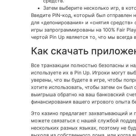
средств.
Затем выберите несколько игр, в кот
Введите PIN-код, который был отправлен 
для «депонирования» и «снятия средств» с п
игры запрограммированы на 100% Fair Pla
чертой Pin Up является то, что мы всегд
Как скачать приложе
Все транзакции полностью безопасны и на
используете их в Pin Up. Игроки могут в
уверены, что вы будете в игре, чтобы по
хотите использовать, чтобы затем он был
выигрыша обратно на ваш банковский счет
финансирования вашего игрового опыта бе
Это казино предлагает захватывающий и 
можете связаться с нашей службой поддер
нескольких разных языках, поэтому не буд
выходя из собственного дома, или когда в