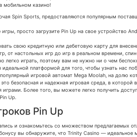
в мобильном казино!
ключая Spin Sports, предоставляются популярным пост
игры, просто загрузите Pin Up на свое устройство Andr
вать свою кредитную или дебетовую карту для внесени
р, от настольных игр до игр в реальном времени, спин
о легко играть, поэтому вам не нужно ни о чем беспок
 идеальной платформой для того, чтобы узнать нас по
 популярный игровой автомат Mega Moolah, на долю ко
 это безопасная и надежная игровая среда, в которой
я играми. Более того, вы можете легко получить досту
in Up.
роков Pin Up
апись и ознакомьтесь со множеством предлагаемых от
онусу вы обнаружите, что Trinity Casino — идеальное 