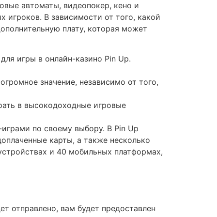
ровые автоматы, видеопокер, кено и
 игроков. В зависимости от того, какой
дополнительную плату, которая может
для игры в онлайн-казино Pin Up.
ь огромное значение, независимо от того,
грать в высокодоходные игровые
играми по своему выбору. В Pin Up
оплаченные карты, а также несколько
 устройствах и 40 мобильных платформах,
дет отправлено, вам будет предоставлен