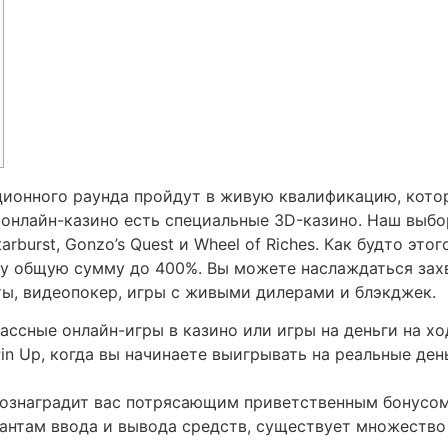
ционного раунда пройдут в живую квалификацию, котор
 онлайн-казино есть специальные 3D-казино. Наш выбо
arburst, Gonzo’s Quest и Wheel of Riches. Как будто это
шу общую сумму до 400%. Вы можете наслаждаться за
аты, видеопокер, игры с живыми дилерами и блэкджек.
ссные онлайн-игры в казино или игры на деньги на ход
n Up, когда вы начинаете выигрывать на реальные ден
 вознаградит вас потрясающим приветственным бонусом
антам ввода и вывода средств, существует множество