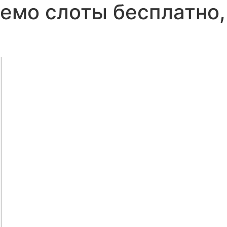
Демо слоты бесплатно,