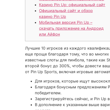
Казино Pin Up: официальный сайт
Официальный сайт и обзор
казино Pin Up
Мобильная версия Pin Up –
скачать приложение на Андроид
или Айфон
Лучшие 10 игроков из каждого квалифика
еще проще благодаря тому, что во многих
известные слоты для пинбола, такие как St
второй бонус до 300%, чтобы довести ва
от Pin Up Sports, включая игровые автом
Для игроков, которые ищут высококла
Благодаря бонусным предложениям Pi
победителем.
Зарегистрируйтесь сейчас, и Pin Up
В дополнение к указанным выше вари