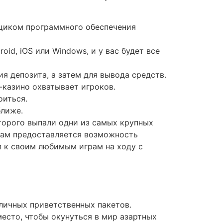
авщиком программного обеспечения
oid, iOS или Windows, и у вас будет все
я депозита, а затем для вывода средств.
-казино охватывает игроков.
оиться.
ближе.
торого выпали одни из самых крупных
 вам предоставляется возможность
п к своим любимым играм на ходу с
личных приветственных пакетов.
место, чтобы окунуться в мир азартных