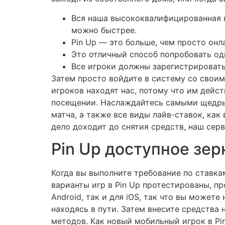
Вся наша высококвалифицированная ко
можно быстрее.
Pin Up — это больше, чем просто онл
Это отличный способ попробовать одн
Все игроки должны зарегистрировать
Затем просто войдите в систему со своим
игроков находят нас, потому что им дей
посещении. Наслаждайтесь самыми щедрым
матча, а также все виды лайв-ставок, как
дело доходит до снятия средств, наш серв
Pin Up доступное зер
Когда вы выполните требование по ставка
варианты игр в Pin Up протестированы, п
Android, так и для iOS, так что вы може
находясь в пути. Затем внесите средства 
методов. Как новый мобильный игрок в Pi