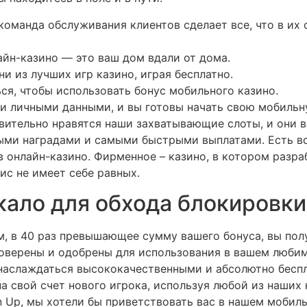
манда обслуживания клиентов сделает все, что в их с
айн-казино — это ваш дом вдали от дома.
и из лучших игр казино, играя бесплатно.
ся, чтобы использовать бонус мобильного казино.
и личными данными, и вы готовы начать свою мобильн
ствительно нравятся наши захватывающие слоты, и они
и наградами и самыми быстрыми выплатами. Есть все 
 в онлайн-казино. Фирменное – казино, в котором разр
ис не имеет себе равных.
кало для обхода блокировки
м, в 40 раз превышающее сумму вашего бонуса, вы пол
роверены и одобрены для использования в вашем любим
те наслаждаться высококачественными и абсолютно бес
на свой счет нового игрока, используя любой из наши
n Up, мы хотели бы приветствовать вас в нашем мобил