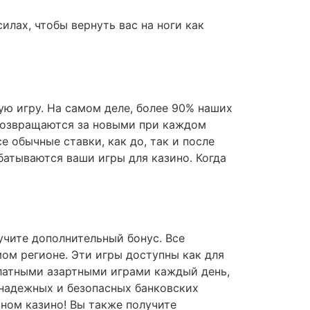
илах, чтобы вернуть вас на ноги как
ую игру. На самом деле, более 90% наших
 возвращаются за новыми при каждом
обычные ставки, как до, так и после
абатываются ваши игры для казино. Когда
учите дополнительный бонус. Все
ом регионе. Эти игры доступны как для
платными азартными играми каждый день,
х надежных и безопасных банковских
ьном казино! Вы также получите