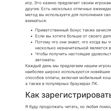
игр. Это казино предлагает своим игрокам
другие. Есть несколько отличных еженеде
метод вы используете для пополнения сво
взиматься.
Приветственный бонус также зачисляе
Если вы хотите больше от своего депо
Потому что они знают, что когда вы ч
насколько незначительной является 
Чтобы получить настоящее удовольст
автоматы.
Каждый день мы предлагаем нашим игрока
наиболее широко используются новейшие 
способов оплаты, включая мобильный коше
а также в популярных браузерах ПК.
Как зарегистрировать
Я буду продолжать читать, но любая помощ